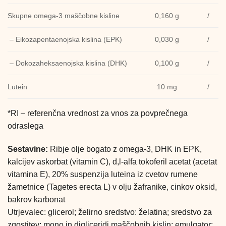
Skupne omega-3 maščobne kisline
0,160 g
/
– Eikozapentaenojska kislina (EPK)
0,030 g
/
– Dokozaheksaenojska kislina (DHK)
0,100 g
/
Lutein
10 mg
/
*RI – referenčna vrednost za vnos za povprečnega
odraslega
Sestavine:
Ribje olje bogato z omega-3, DHK in EPK,
kalcijev askorbat (vitamin C), d,l-alfa tokoferil acetat (acetat
vitamina E), 20% suspenzija luteina iz cvetov rumene
žametnice (Tagetes erecta L) v olju žafranike, cinkov oksid,
bakrov karbonat
Utrjevalec: glicerol; želirno sredstvo: želatina; sredstvo za
zgostitev: mono in digliceridi maščobnih kislin; emulgator: