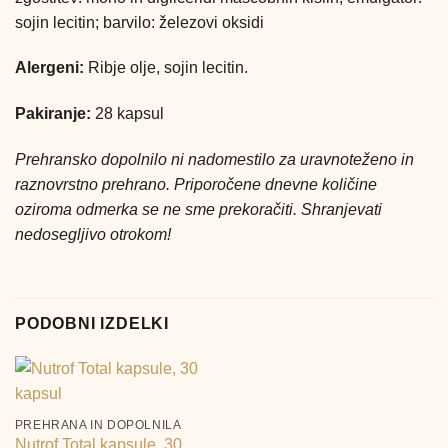
sojin lecitin; barvilo: železovi oksidi
Alergeni:
Ribje olje, sojin lecitin.
Pakiranje:
28 kapsul
Prehransko dopolnilo ni nadomestilo za uravnoteženo in
raznovrstno prehrano. Priporočene dnevne količine
oziroma odmerka se ne sme prekoračiti. Shranjevati
nedosegljivo otrokom!
PODOBNI IZDELKI
PREHRANA IN DOPOLNILA
Nutrof Total kapsule, 30