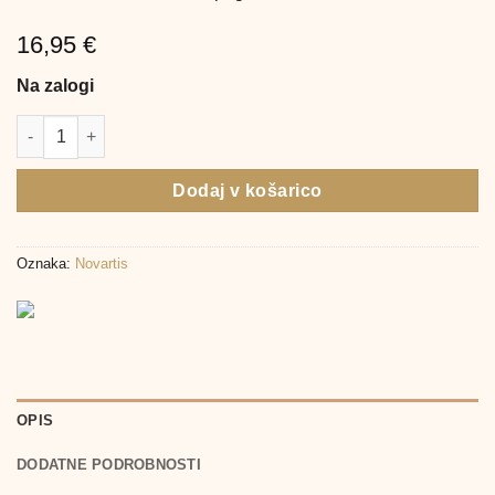
16,95
€
Na zalogi
Vitalux Plus Omega kapsule z luteinom, 28 kapsul količina
Dodaj v košarico
Oznaka:
Novartis
OPIS
DODATNE PODROBNOSTI