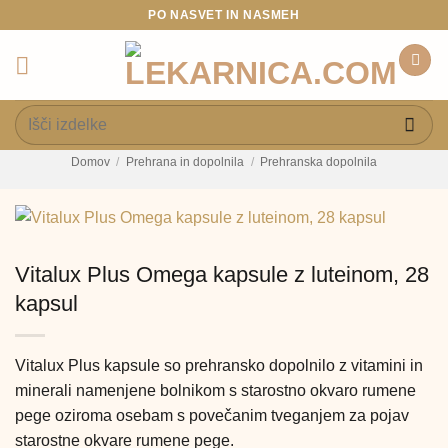
Skoči
PO NASVET IN NASMEH
na
vsebino
Išči:
Domov
/
Prehrana in dopolnila
/
Prehranska dopolnila
Vitalux Plus Omega kapsule z luteinom, 28
kapsul
Vitalux Plus kapsule so prehransko dopolnilo z vitamini in
minerali namenjene bolnikom s starostno okvaro rumene
pege oziroma osebam s povečanim tveganjem za pojav
starostne okvare rumene pege.