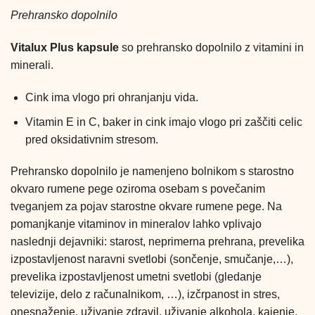
Prehransko dopolnilo
Vitalux Plus kapsule
so prehransko dopolnilo z vitamini in
minerali.
Cink ima vlogo pri ohranjanju vida.
Vitamin E in C, baker in cink imajo vlogo pri zaščiti celic
pred oksidativnim stresom.
Prehransko dopolnilo je namenjeno bolnikom s starostno
okvaro rumene pege oziroma osebam s povečanim
tveganjem za pojav starostne okvare rumene pege. Na
pomanjkanje vitaminov in mineralov lahko vplivajo
naslednji dejavniki: starost, neprimerna prehrana, prevelika
izpostavljenost naravni svetlobi (sončenje, smučanje,…),
prevelika izpostavljenost umetni svetlobi (gledanje
televizije, delo z računalnikom, …), izčrpanost in stres,
onesnaženje, uživanje zdravil, uživanje alkohola, kajenje.