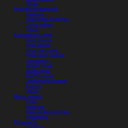
Ostalo
Prehrana in dopolnila
Prehrana
Prehranska dopolnila
Čaji in sokovi
Ostalo
Kozmetika in nega
Nega obraza
Nega telesa
Nega rok in nog
Nega las in lasišča
Ustna nega
Intimna nega
Moška nega
Zaščitna nega
Oblikovanje postave
Parfumi
Ostalo
Mama in otrok
Nega
Prehrana
Prehranska dopolnila
Pripomočki
Pripomočki
Bolečine