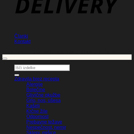
Članki
Kontakt
Copyright 2026 ©
Lekarnica. Vse pravice pridržane.
Išči:
Zdravila brez recepta
Alergije
Bolečine
Glivične okužbe
Grlo, nos, ušesa
Kašelj
Krčne žile
Odpornost
Prebavne težave
Nespečnost, nemir
Sklepi, mišice