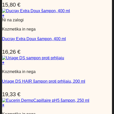
15,80
€
+
Ni na zalogi
Kozmetika in nega
Ducray Extra Doux šampon, 400 ml
16,26
€
+
Kozmetika in nega
Uriage DS HAIR šampon proti prhljaju, 200 ml
19,33
€
+