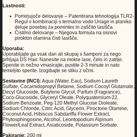
Lastnosti:
Pomirjujoče delovanje – Patentirana tehnologija TLR2-
Regul v kombinaciji s termalno vodo Uriage in planiko
deluje posebej za pomiritev in zaščito lasišča.
Čistilno delovanje – Njegova formula na osnovi
pirokton olamina čisti lasišče.
Uporaba:
Uporabljajte ga vsak dan ali skupaj s šamponi za nego
prhljaja DS Hair. Nanesite na mokre lase, čelo in zatilje.
Spenite in nežno vmasirajte, pustite 2-3 minute in nato
temeljito sperite. Izogibajte se stiku z očmi.
Sestavine (INCI):
Aqua (Water, Eau), Sodium Laureth
Sulfate, Cocamidopropyl Betaine, Sodium Cocoyl Glutamate,
Decyl Glucoside, Butylene Glycol, Parfum (Fragrance),
Coco-Glucoside, Glyceryl Oleate, Polyquaternium-22,
Sodium Benzoate, Peg-120 Methyl Glucose Dioleate,
Sodium Chloride, Citric Acid, Glycerin, Piroctone Olamine,
Coconut Acid, Hibiscus Sabdariffa Flower Extract,
Phytosphingosine, Alcohol, Leontopodium Alpinum
Flower/Leaf Extract, Asiaticoside, Potassium Sorbate.
Pakiranje:
200 ml