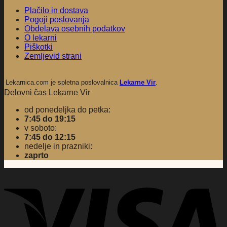
Plačilo in dostava
Pogoji poslovanja
Obdelava osebnih podatkov
O lekarni
Piškotki
Zemljevid strani
Lekarnica.com je spletna poslovalnica
Lekarne Vir
.
Delovni čas Lekarne Vir
od ponedeljka do petka:
7:45 do 19:15
v soboto:
7:45 do 12:15
nedelje in prazniki:
zaprto
V