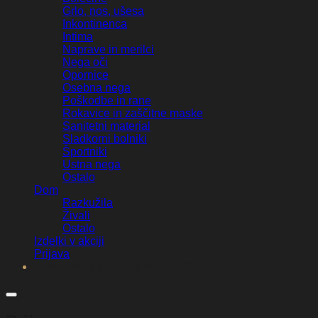
Grlo, nos, ušesa
Inkontinenca
Intima
Naprave in merilci
Nega oči
Opornice
Osebna nega
Poškodbe in rane
Rokavice in zaščitne maske
Sanitetni material
Sladkorni bolniki
Športniki
Ustna nega
Ostalo
Dom
Razkužila
Živali
Ostalo
Izdelki v akciji
Prijava
Brezplačna dostava nad 50 €*