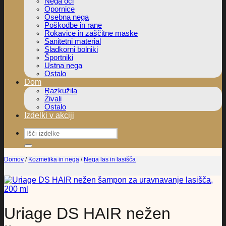
Nega oči
Opornice
Osebna nega
Poškodbe in rane
Rokavice in zaščitne maske
Sanitetni material
Sladkorni bolniki
Športniki
Ustna nega
Ostalo
Dom
Razkužila
Živali
Ostalo
Izdelki v akciji
Išči:
Domov
/
Kozmetika in nega
/
Nega las in lasišča
Uriage DS HAIR nežen