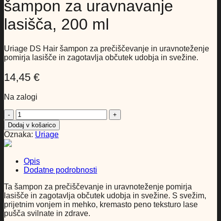
šampon za uravnavanje
lasišča, 200 ml
Uriage DS Hair šampon za prečiščevanje in uravnoteženje
pomirja lasišče in zagotavlja občutek udobja in svežine.
14,45
€
Na zalogi
Uriage
DS
Dodaj v košarico
HAIR
Oznaka:
Uriage
nežen
šampon
za
Opis
uravnavanje
Dodatne podrobnosti
lasišča,
200
Ta šampon za prečiščevanje in uravnoteženje pomirja
ml
lasišče in zagotavlja občutek udobja in svežine. S svežim,
količina
prijetnim vonjem in mehko, kremasto peno teksturo lase
pušča svilnate in zdrave.