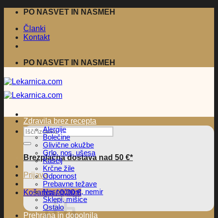
Skoči
PO NASVET IN NASMEH
na
Članki
vsebino
Kontakt
PO NASVET IN NASMEH
Zdravila brez recepta
Alergije
Išči:
Bolečine
Glivične okužbe
Grlo, nos, ušesa
Brezplačna dostava nad 50 €*
Kašelj
Krčne žile
Prijava
Odpornost
Prebavne težave
Nespečnost, nemir
Košarica /
0,00
€
Sklepi, mišice
Ostalo
Prehrana in dopolnila