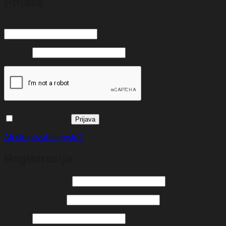
Prijava
Zahtevano
Uporabniško ime ali e-poštni naslov
*
Zahtevano
Geslo
*
Zapomni si me
Prijava
Ali ste pozabili geslo?
Registracija
Zahtevano
Uporabniško ime
*
Zahtevano
E-poštni naslov
*
Zahtevano
Geslo
*