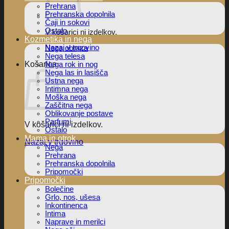
Prehrana
Prehranska dopolnila
Čaji in sokovi
Ostalo
V košarici ni izdelkov.
Kozmetika in nega
Nazaj v trgovino
Nega obraza
Nega telesa
Košarica
Nega rok in nog
Nega las in lasišča
Ustna nega
Intimna nega
Moška nega
Zaščitna nega
Oblikovanje postave
Parfumi
V košarici ni izdelkov.
Ostalo
Mama in otrok
Nazaj v trgovino
Nega
Prehrana
Prehranska dopolnila
Pripomočki
Pripomočki
Bolečine
Grlo, nos, ušesa
Inkontinenca
Intima
Naprave in merilci