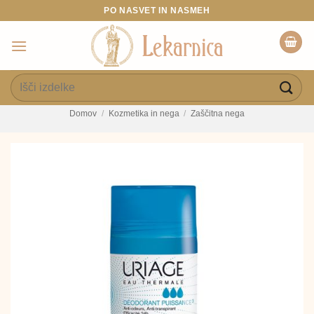
Skoči
PO NASVET IN NASMEH
na
vsebino
Išči:
Domov
/
Kozmetika in nega
/
Zaščitna nega