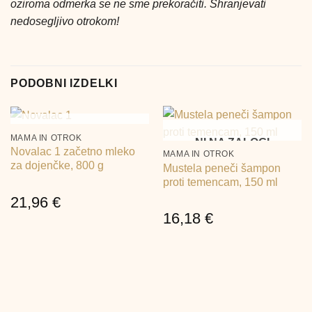
oziroma odmerka se ne sme prekoračiti. Shranjevati
nedosegljivo otrokom!
PODOBNI IZDELKI
NI NA ZALOGI
MAMA IN OTROK
NI NA ZALOGI
Novalac 1 začetno mleko
MAMA IN OTROK
za dojenčke, 800 g
Mustela peneči šampon
proti temencam, 150 ml
21,96
€
16,18
€