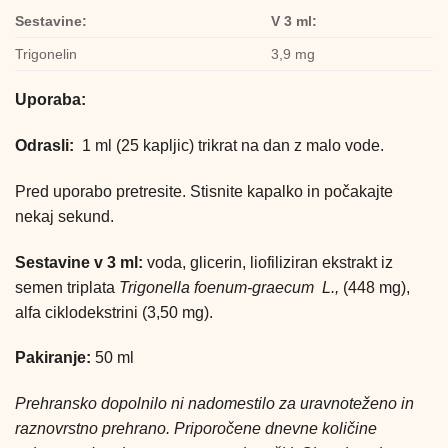
Sestavine:
V 3 ml:
Trigonelin
3,9 mg
Uporaba:
Odrasli:
1 ml (25 kapljic) trikrat na dan z malo vode.
Pred uporabo pretresite. Stisnite kapalko in počakajte
nekaj sekund.
Sestavine v 3 ml:
voda, glicerin, liofiliziran ekstrakt iz
semen triplata
Trigonella foenum-graecum
L.,
(448 mg),
alfa ciklodekstrini (3,50 mg).
Pakiranje:
50 ml
Prehransko dopolnilo ni nadomestilo za uravnoteženo in
raznovrstno prehrano. Priporočene d
nevne količine