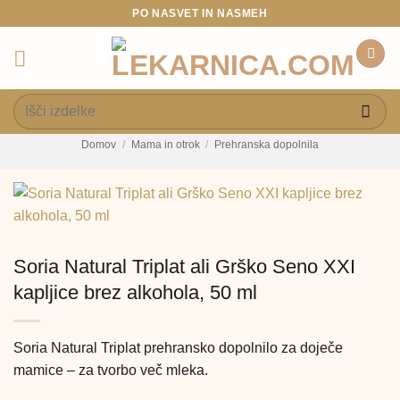
Skoči
PO NASVET IN NASMEH
na
vsebino
Išči:
Domov
/
Mama in otrok
/
Prehranska dopolnila
Soria Natural Triplat ali Grško Seno XXI
kapljice brez alkohola, 50 ml
Soria Natural Triplat prehransko dopolnilo za doječe
mamice – za tvorbo več mleka.