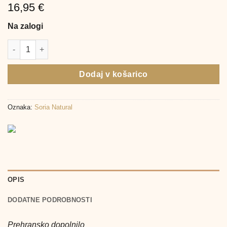
16,95
€
Na zalogi
Soria Natural Triplat ali Grško Seno XXI kapljice brez alkohola, 
Dodaj v košarico
Oznaka:
Soria Natural
OPIS
DODATNE PODROBNOSTI
Prehransko dopolnilo