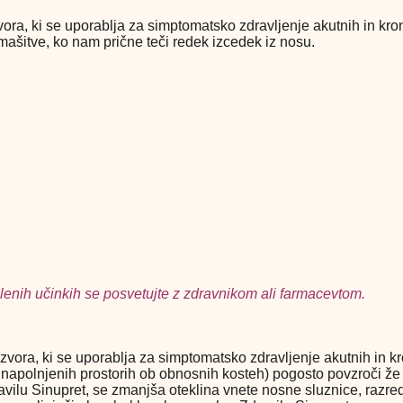
vora, ki se uporablja za simptomatsko zdravljenje akutnih in kron
ašitve, ko nam prične teči redek izcedek iz nosu.
lenih učinkih se posvetujte z zdravnikom ali farmacevtom.
izvora, ki se uporablja za simptomatsko zdravljenje akutnih in kro
om napolnjenih prostorih ob obnosnih kosteh) pogosto povzroči ž
vilu Sinupret, se zmanjša oteklina vnete nosne sluznice, razredč