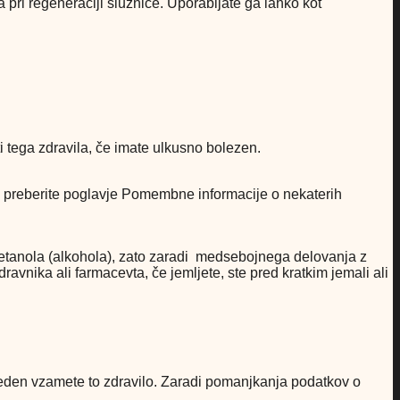
ri regeneraciji sluznice. Uporabljate ga lahko kot
ti tega zdravila, če imate ulkusno bolezen.
 preberite poglavje Pomembne informacije o nekaterih
% etanola (alkohola), zato zaradi medsebojnega delovanja z
vnika ali farmacevta, če jemljete, ste pred kratkim jemali ali
 preden vzamete to zdravilo. Zaradi pomanjkanja podatkov o