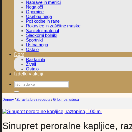
Naprave in merilci
Nega oči
Opornice
Osebna nega
Poškodbe in rane
Rokavice in zaščitne maske
Sanitetni material
Sladkorni bolniki
Športniki
Ustna nega
Ostalo
Dom
Razkužila
Živali
Ostalo
Izdelki v akciji
Išči:
Domov
/
Zdravila brez recepta
/
Grlo, nos, ušesa
Sinupret peroralne kapljice, ra