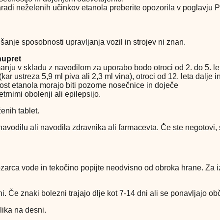
zaradi neželenih učinkov etanola preberite opozorila v poglavju
anje sposobnosti upravljanja vozil in strojev ni znan.
nupret
manju v skladu z navodilom za uporabo bodo otroci od 2. do 5. l
 (kar ustreza 5,9 ml piva ali 2,3 ml vina), otroci od 12. leta dalje 
bnost etanola morajo biti pozorne nosečnice in doječe
trnimi obolenji ali epilepsijo.
enih tablet.
avodilu ali navodila zdravnika ali farmacevta. Če ste negotovi,
zarca vode in tekočino popijte neodvisno od obroka hrane. Za i
i. Če znaki bolezni trajajo dlje kot 7-14 dni ali se ponavljajo ob
lika na desni.