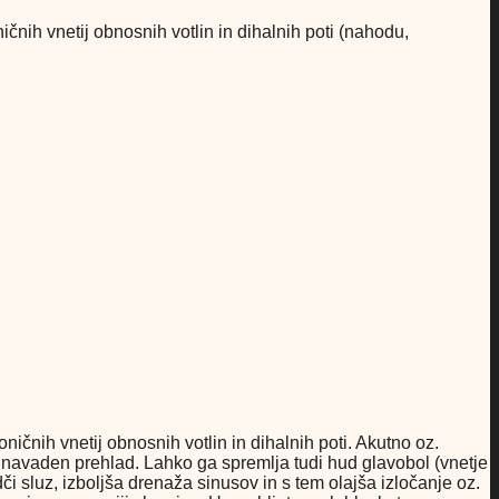
ičnih vnetij obnosnih votlin in dihalnih poti (nahodu,
ničnih vnetij obnosnih votlin in dihalnih poti. Akutno oz.
e navaden prehlad. Lahko ga spremlja tudi hud glavobol (vnetje
i sluz, izboljša drenaža sinusov in s tem olajša izločanje oz.