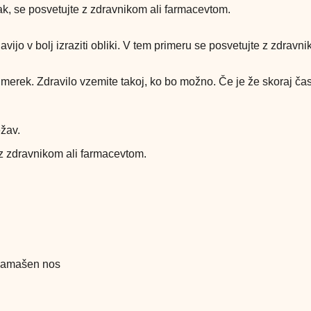
ak, se posvetujte z zdravnikom ali farmacevtom.
ijo v bolj izraziti obliki. V tem primeru se posvetujte z zdravni
dmerek. Zdravilo vzemite takoj, ko bo možno. Če je že skoraj ča
žav.
 z zdravnikom ali farmacevtom.
, zamašen nos