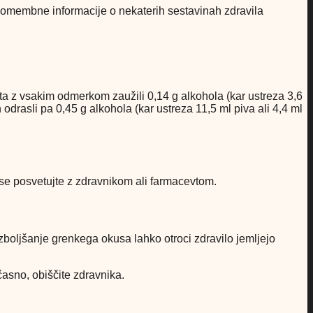
 Pomembne informacije o nekaterih sestavinah zdravila
eta z vsakim odmerkom zaužili 0,14 g alkohola (kar ustreza 3,6
in odrasli pa 0,45 g alkohola (kar ustreza 11,5 ml piva ali 4,4 ml
 se posvetujte z zdravnikom ali farmacevtom.
zboljšanje grenkega okusa lahko otroci zdravilo jemljejo
časno, obiščite zdravnika.