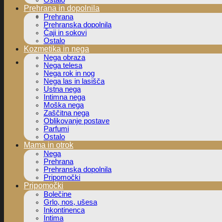
Ostalo
Prehrana in dopolnila
Prehrana
Prehranska dopolnila
Čaji in sokovi
Ostalo
Kozmetika in nega
Nega obraza
Nega telesa
Nega rok in nog
Nega las in lasišča
Ustna nega
Intimna nega
Moška nega
Zaščitna nega
Oblikovanje postave
Parfumi
Ostalo
Mama in otrok
Nega
Prehrana
Prehranska dopolnila
Pripomočki
Pripomočki
Bolečine
Grlo, nos, ušesa
Inkontinenca
Intima