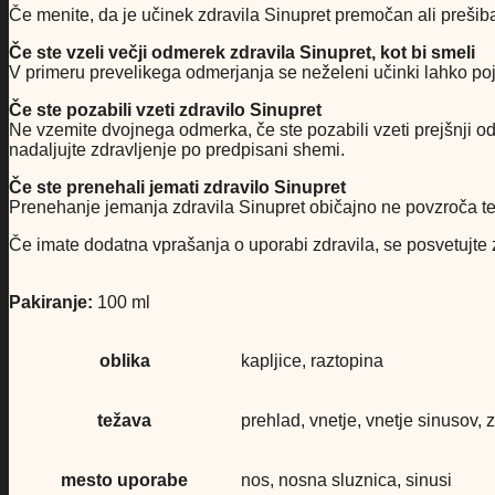
Če menite, da je učinek zdravila Sinupret premočan ali prešib
Če ste vzeli večji odmerek zdravila Sinupret, kot bi smeli
V primeru prevelikega odmerjanja se neželeni učinki lahko pojav
Če ste pozabili vzeti zdravilo Sinupret
Ne vzemite dvojnega odmerka, če ste pozabili vzeti prejšnji o
nadaljujte zdravljenje po predpisani shemi.
Če ste prenehali jemati zdravilo Sinupret
Prenehanje jemanja zdravila Sinupret običajno ne povzroča te
Če imate dodatna vprašanja o uporabi zdravila, se posvetujte
Pakiranje:
100 ml
oblika
kapljice, raztopina
težava
prehlad, vnetje, vnetje sinusov
mesto uporabe
nos, nosna sluznica, sinusi