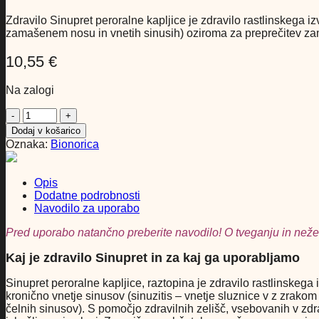
Zdravilo Sinupret peroralne kapljice je zdravilo rastlinskega iz
zamašenem nosu in vnetih sinusih) oziroma za preprečitev zam
10,55
€
Na zalogi
Sinupret
peroralne
Dodaj v košarico
kapljice,
Oznaka:
Bionorica
raztopina,
100
ml
Opis
količina
Dodatne podrobnosti
Navodilo za uporabo
Pred uporabo natančno preberite navodilo! O tveganju in neže
Kaj je zdravilo Sinupret in za kaj ga uporabljamo
Sinupret peroralne kapljice, raztopina je zdravilo rastlinskega 
kronično vnetje sinusov (sinuzitis – vnetje sluznice v z zrak
čelnih sinusov). S pomočjo zdravilnih zelišč, vsebovanih v zdra