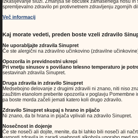
izkašljevanje sluzi. Zmanjša se občutek zamašenega nosu in s
spremljevalno zdravilo pri protivnetnem zdravljenju zgornjih diha
Več informacij
Kaj morate vedeti, preden boste vzeli zdravilo Sinu
Ne uporabljajte zdravila Sinupret
Če ste alergični na zdravilno učinkovino (zdravilne učinkovine)
Opozorila in previdnostni ukrepi
Pri vnetju sinusov s povišano telesno temperaturo je pot
sestavinah zdravila Sinupret.
Druga zdravila in zdravilo Sinupret
Medsebojno delovanje z drugimi zdravili ni znano, niti niso z
zaužitim etanolom preberite opozorila v poglavju Pomembne info
pa boste morda začeli jemati katero koli drugo zdravilo.
Zdravilo Sinupret skupaj s hrano in pijačo
Ni znano, da bi hrana in pijača vplivali na zdravilo Sinupret.
Nosečnost in dojenje
Če ste noseči ali dojite, menite, da bi lahko bili noseči ali n
varnosti zdravila in zaradi vsebnosti alkohola uporabo med n