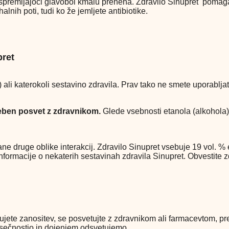
premljajoči glavobol kmalu preneha. Zdravilo Sinupret pomaga p
lnih poti, tudi ko že jemljete antibiotike.
pret
 ali katerokoli sestavino zdravila. Prav tako ne smete uporablja
reben posvet z zdravnikom.
Glede vsebnosti etanola (alkohola)
nane druge oblike interakcij. Zdravilo Sinupret vsebuje 19 vol. 
rmacije o nekaterih sestavinah zdravila Sinupret. Obvestite zdra
ačrtujete zanositev, se posvetujte z zdravnikom ali farmacevtom,
osečnostjo in dojenjem odsvetujemo.