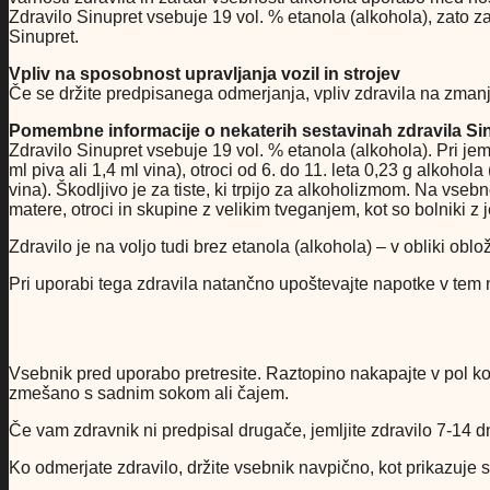
Zdravilo Sinupret vsebuje 19 vol. % etanola (alkohola), zato 
Sinupret.
Vpliv na sposobnost upravljanja vozil in strojev
Če se držite predpisanega odmerjanja, vpliv zdravila na zmanjš
Pomembne informacije o nekaterih sestavinah zdravila Si
Zdravilo Sinupret vsebuje 19 vol. % etanola (alkohola). Pri je
ml piva ali 1,4 ml vina), otroci od 6. do 11. leta 0,23 g alkohola
vina). Škodljivo je za tiste, ki trpijo za alkoholizmom. Na vse
matere, otroci in skupine z velikim tveganjem, kot so bolniki z je
Zdravilo je na voljo tudi brez etanola (alkohola) – v obliki oblož
Pri uporabi tega zdravila natančno upoštevajte napotke v tem n
Vsebnik pred uporabo pretresite. Raztopino nakapajte v pol ko
zmešano s sadnim sokom ali čajem.
Če vam zdravnik ni predpisal drugače, jemljite zdravilo 7-14 dn
Ko odmerjate zdravilo, držite vsebnik navpično, kot prikazuje s