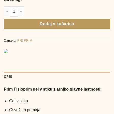
Prim Fisioprim, gel v stiku z arniko (40 g) količina
Dodaj v košarico
Oznaka:
PRI-PRIM
OPIS
Prim Fisioprim gel v stiku z arniko glavne lastnosti:
Gel v stiku
Osveži in pomirja