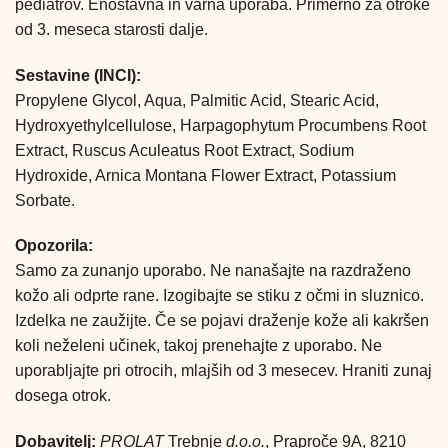
pediatrov. Enostavna in varna uporaba. Primerno za otroke
od 3. meseca starosti dalje.
Sestavine (INCI):
Propylene Glycol, Aqua, Palmitic Acid, Stearic Acid,
Hydroxyethylcellulose, Harpagophytum Procumbens Root
Extract, Ruscus Aculeatus Root Extract, Sodium
Hydroxide, Arnica Montana Flower Extract, Potassium
Sorbate.
Opozorila:
Samo za zunanjo uporabo. Ne nanašajte na razdraženo
kožo ali odprte rane. Izogibajte se stiku z očmi in sluznico.
Izdelka ne zaužijte. Če se pojavi draženje kože ali kakršen
koli neželeni učinek, takoj prenehajte z uporabo. Ne
uporabljajte pri otrocih, mlajših od 3 mesecev. Hraniti zunaj
dosega otrok.
Dobavitelj:
PROLAT
Trebnje
d.o.o.
, Praproče 9A, 8210