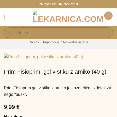
Skoči
PO NASVET IN NASMEH
na
vsebino
Išči:
Domov
/
Pripomočki
/
Poškodbe in rane
Prim Fisioprim, gel v stiku z arniko (40 g)
Prim Fisioprim gel v stiku z arniko je kozmetični izdelek za
nego “bušk”.
9,99
€
Na zalogi