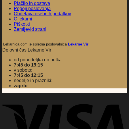
Plačilo in dostava
Pogoji poslovanja
Obdelava osebnih podatkov
O lekarni
Piškotki
Zemljevid strani
Lekarnica.com je spletna poslovalnica
Lekarne Vir
.
Delovni čas Lekarne Vir
od ponedeljka do petka:
7:45 do 19:15
v soboto:
7:45 do 12:15
nedelje in prazniki:
zaprto
V