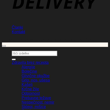
Članki
Kontakt
Copyright 2026 ©
Lekarnica. Vse pravice pridržane.
Išči:
Zdravila brez recepta
Alergije
Bolečine
Glivične okužbe
Grlo, nos, ušesa
Kašelj
Krčne žile
Odpornost
Prebavne težave
Nespečnost, nemir
Sklepi, mišice