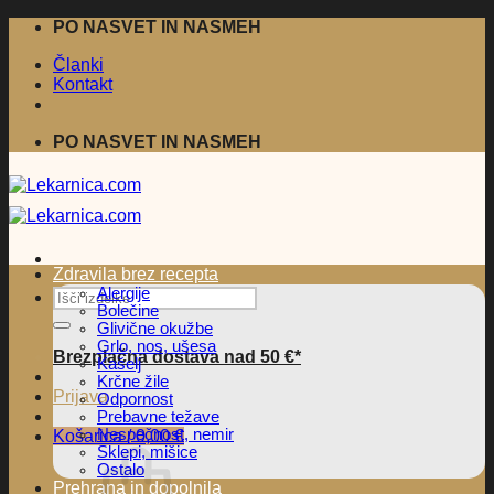
Skoči
PO NASVET IN NASMEH
na
Članki
vsebino
Kontakt
PO NASVET IN NASMEH
Zdravila brez recepta
Alergije
Išči:
Bolečine
Glivične okužbe
Grlo, nos, ušesa
Brezplačna dostava nad 50 €*
Kašelj
Krčne žile
Prijava
Odpornost
Prebavne težave
Nespečnost, nemir
Košarica /
0,00
€
Sklepi, mišice
Ostalo
Prehrana in dopolnila