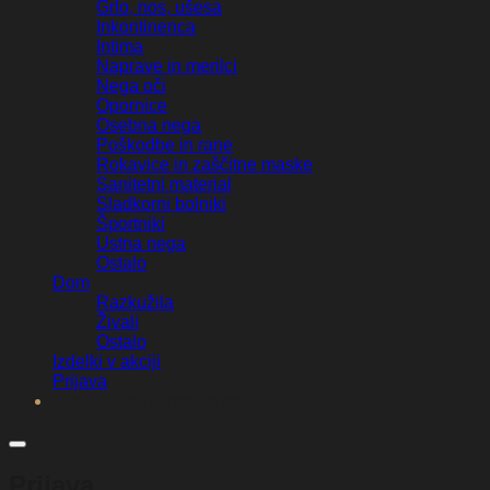
Grlo, nos, ušesa
Inkontinenca
Intima
Naprave in merilci
Nega oči
Opornice
Osebna nega
Poškodbe in rane
Rokavice in zaščitne maske
Sanitetni material
Sladkorni bolniki
Športniki
Ustna nega
Ostalo
Dom
Razkužila
Živali
Ostalo
Izdelki v akciji
Prijava
Brezplačna dostava nad 50 €*
Prijava