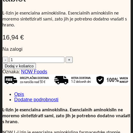
L-lizin je esencialna aminokislina. Esencialnih aminokislin ne
moremo sintetizirati sami, zato jih je potrebno dodatno vnašati s
hrano.
16,94
€
Na zalogi
Now
L-
Dodaj v košarico
Lizin
Oznaka:
NOW Foods
500
mg,
100
tablet
Opis
količina
Dodatne podrobnosti
L-lizin je esencialna aminokislina. Esencialnih aminokislin ne
moremo sintetizirati sami, zato jih je potrebno dodatno vnašati
s hrano.
NOW L-Lizin je esencialna aminokislina farmacevtske stopnje.