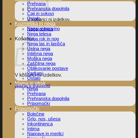
Prehrana
Prehranska dopolnila
Čaji in sokovi
Ostalo
V košarici ni izdelkov.
Kozmetika in nega
Nazaj v trgovino
Nega obraza
Nega telesa
Košarica
Nega rok in nog
Nega las in lasišča
Ustna nega
Intimna nega
Moška nega
Zaščitna nega
Oblikovanje postave
Parfumi
V košarici ni izdelkov.
Ostalo
Mama in otrok
Nazaj v trgovino
Nega
Prehrana
Prehranska dopolnila
Pripomočki
Pripomočki
Bolečine
Grlo, nos, ušesa
Inkontinenca
Intima
Naprave in merilci