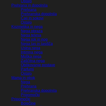
Ostalo
Prehrana in dopolnila
Prehrana
Prehranska dopolnila
Čaji in sokovi
Ostalo
Kozmetika in nega
Nega obraza
Nega telesa
Nega rok in nog
Nega las in lasišča
Ustna nega
Intimna nega
Moška nega
Zaščitna nega
Oblikovanje postave
Parfumi
Ostalo
Mama in otrok
Nega
Prehrana
Prehranska dopolnila
Pripomočki
Pripomočki
Bolečine