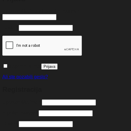
Zahtevano
Uporabniško ime ali e-poštni naslov
*
Zahtevano
Geslo
*
Zapomni si me
Prijava
Ali ste pozabili geslo?
Registracija
Zahtevano
Uporabniško ime
*
Zahtevano
E-poštni naslov
*
Zahtevano
Geslo
*