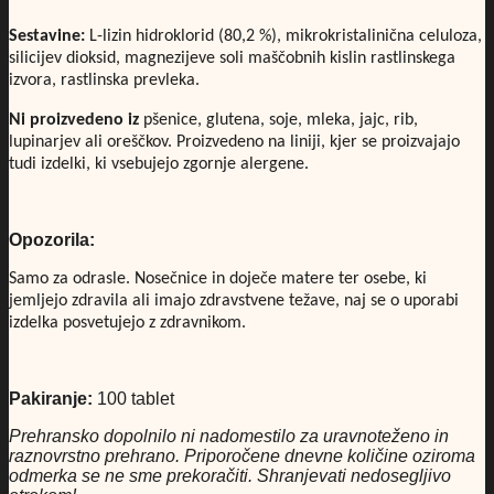
Sestavine:
L-lizin hidroklorid (80,2 %), mikrokristalinična celuloza,
silicijev dioksid, magnezijeve soli maščobnih kislin rastlinskega
izvora, rastlinska prevleka.
Ni proizvedeno iz
pšenice, glutena, soje, mleka, jajc, rib,
lupinarjev ali oreščkov.
Proizvedeno na liniji, kjer se proizvajajo
tudi izdelki, ki vsebujejo zgornje alergene.
Opozorila:
Samo za odrasle. Nosečnice in doječe matere ter osebe, ki
jemljejo zdravila ali imajo zdravstvene težave, naj se o uporabi
izdelka posvetujejo z zdravnikom.
Pakiranje:
100 tablet
Prehransko dopolnilo ni nadomestilo za uravnoteženo in
raznovrstno prehrano. Priporočene dnevne količine oziroma
odmerka se ne sme prekoračiti. Shranjevati nedosegljivo