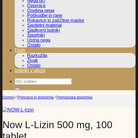
Nega oči
Opornice
Osebna nega
Poškodbe in rane
Rokavice in zaščitne maske
Sanitetni material
Sladkorni bolniki
Športniki
Ustna nega
Ostalo
Dom
Razkužila
Živali
Ostalo
Izdelki v akciji
Išči:
Domov
/
Prehrana in dopolnila
/
Prehranska dopolnila
Now L-Lizin 500 mg, 100
tablet