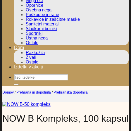
Nega oči
Opornice
Osebna nega
Poškodbe in rane
Rokavice in zaščitne maske
Sanitetni material
Sladkorni bolniki
Športniki
Ustna nega
Ostalo
Dom
Razkužila
Živali
Ostalo
Izdelki v akciji
Išči:
Domov
/
Prehrana in dopolnila
/
Prehranska dopolnila
NOW B Kompleks, 100 kapsul