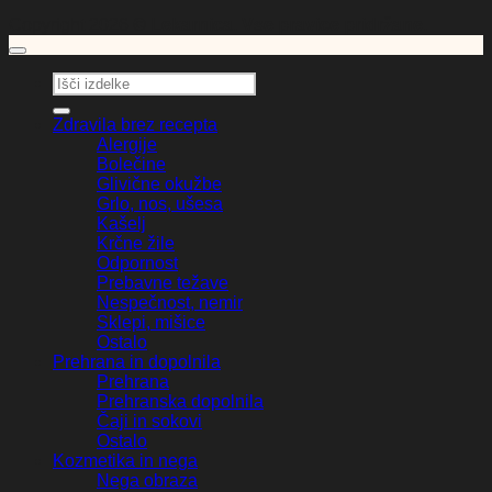
Copyright 2026 ©
Lekarnica. Vse pravice pridržane.
Išči:
Zdravila brez recepta
Alergije
Bolečine
Glivične okužbe
Grlo, nos, ušesa
Kašelj
Krčne žile
Odpornost
Prebavne težave
Nespečnost, nemir
Sklepi, mišice
Ostalo
Prehrana in dopolnila
Prehrana
Prehranska dopolnila
Čaji in sokovi
Ostalo
Kozmetika in nega
Nega obraza