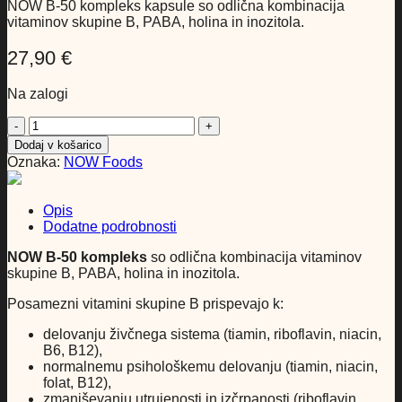
NOW B-50 kompleks kapsule so odlična kombinacija
vitaminov skupine B, PABA, holina in inozitola.
27,90
€
Na zalogi
NOW
B
Dodaj v košarico
Kompleks,
Oznaka:
NOW Foods
100
kapsul
količina
Opis
Dodatne podrobnosti
NOW B-50 kompleks
so odlična kombinacija vitaminov
skupine B, PABA, holina in inozitola.
Posamezni vitamini skupine B prispevajo k:
delovanju živčnega sistema (tiamin, riboflavin, niacin,
B6, B12),
normalnemu psihološkemu delovanju (tiamin, niacin,
folat, B12),
zmanjševanju utrujenosti in izčrpanosti (riboflavin,