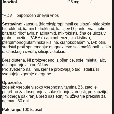
Inozitol
25 mg
/
*PDV = priporočen dnevni vnos
Sestavine:
kapsula (hidroksipropilmetil celuloza), piridoksin
hidroklorid, tiamin hidroklorid, kalcijev D-pantotenat, holin
bitartrat, riboflavin, niacinamid, mikrokristalična celuloza v
prahu, inozitol, PABA (p-aminobenzojska kislina),
pteroilmonoglutaminska kislina, cianokobalamin, D-biotin,
sredstvi proti sprijemanju: magnezijeve soli maščobnih kislin
rastlinskega izvora, silicijev dioksid.
Brez glutena. Ni proizvedeno iz pšenice, soje, mleka, jajc,
rib, lupinarjev in oreščkov.
Proizvedeno na liniji, kjer se proizvajajo tudi izdelki, ki
vsebujejo zgornje alergene.
Opozorilo:
Izdelek vsebuje visoko vsebnost vitamina B6, zato je
potrebno za doseganje visoke stopnje varnosti, po zaužitju
celotnega pakiranja pred naslednjim, uživanje prekiniti za
najmanj 30 dni.
Pakiranje:
100 kapsul