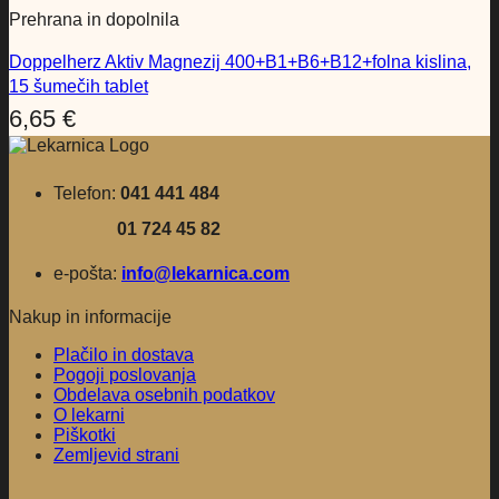
Prehrana in dopolnila
Doppelherz Aktiv Magnezij 400+B1+B6+B12+folna kislina,
15 šumečih tablet
6,65
€
Telefon:
041 441 484
01 724 45 82
e-pošta:
info@lekarnica.com
Nakup in informacije
Plačilo in dostava
Pogoji poslovanja
Obdelava osebnih podatkov
O lekarni
Piškotki
Zemljevid strani