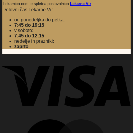
Lekarnica.com je spletna poslovalnica
Lekarne Vir
.
Delovni čas Lekarne Vir
od ponedeljka do petka:
7:45 do 19:15
v soboto:
7:45 do 12:15
nedelje in prazniki:
zaprto
V
M