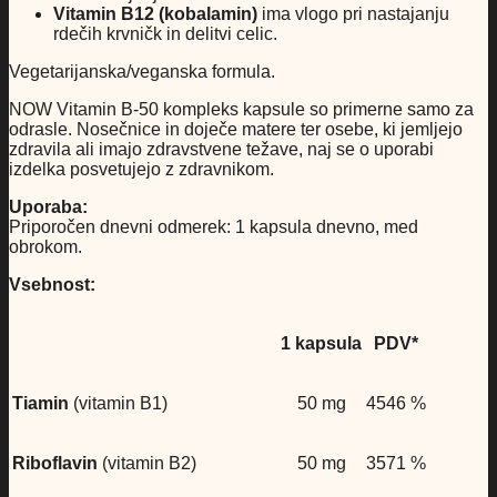
Vitamin B12 (kobalamin)
ima vlogo pri nastajanju
rdečih krvničk in delitvi celic.
Vegetarijanska/veganska formula.
NOW Vitamin B-50 kompleks kapsule so primerne samo za
odrasle. Nosečnice in doječe matere ter osebe, ki jemljejo
zdravila ali imajo zdravstvene težave, naj se o uporabi
izdelka posvetujejo z zdravnikom.
Uporaba:
Priporočen dnevni odmerek: 1 kapsula dnevno, med
obrokom.
Vsebnost:
1 kapsula
PDV*
Tiamin
(vitamin B1)
50 mg
4546 %
Riboflavin
(vitamin B2)
50 mg
3571 %