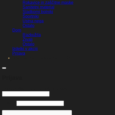
Rokavice in zaščitne maske
Sanitetni material
Sladkorni bolniki
Športniki
Ustna nega
Ostalo
Dom
Razkužila
Živali
Ostalo
Izdelki v akciji
Prijava
Brezplačna dostava nad 50 €*
Prijava
Zahtevano
Uporabniško ime ali e-poštni naslov
*
Zahtevano
Geslo
*