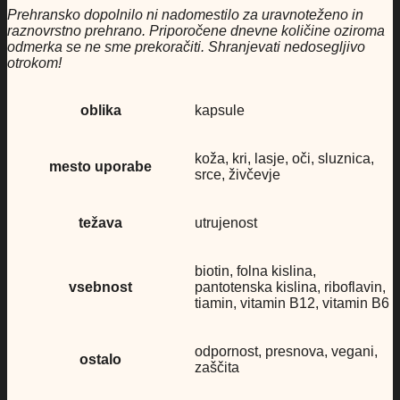
Prehransko dopolnilo ni nadomestilo za uravnoteženo in
raznovrstno prehrano. Priporočene dnevne količine oziroma
odmerka se ne sme prekoračiti. Shranjevati nedosegljivo
otrokom!
oblika
kapsule
koža, kri, lasje, oči, sluznica,
mesto uporabe
srce, živčevje
težava
utrujenost
biotin, folna kislina,
vsebnost
pantotenska kislina, riboflavin,
tiamin, vitamin B12, vitamin B6
odpornost, presnova, vegani,
ostalo
zaščita