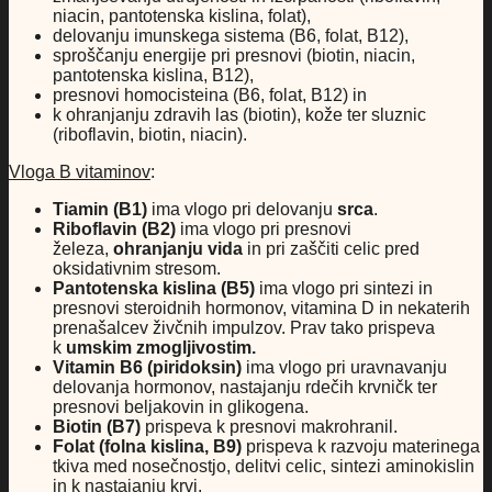
niacin, pantotenska kislina, folat),
delovanju imunskega sistema (B6, folat, B12),
sproščanju energije pri presnovi (biotin, niacin,
pantotenska kislina, B12),
presnovi homocisteina (B6, folat, B12) in
k ohranjanju zdravih las (biotin), kože ter sluznic
(riboflavin, biotin, niacin).
Vloga B vitaminov
:
Tiamin (B1)
ima vlogo pri delovanju
srca
.
Riboflavin (B2)
ima vlogo pri presnovi
železa,
ohranjanju vida
in pri zaščiti celic pred
oksidativnim stresom.
Pantotenska kislina (B5)
ima vlogo pri sintezi in
presnovi steroidnih hormonov, vitamina D in nekaterih
prenašalcev živčnih impulzov. Prav tako prispeva
k
umskim zmogljivostim.
Vitamin B6 (piridoksin)
ima vlogo pri uravnavanju
delovanja hormonov, nastajanju rdečih krvničk ter
presnovi beljakovin in glikogena.
Biotin (B7)
prispeva k presnovi makrohranil.
Folat (folna kislina, B9)
prispeva k razvoju materinega
tkiva med nosečnostjo, delitvi celic, sintezi aminokislin
in k nastajanju krvi.