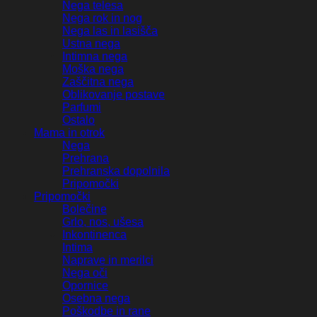
Nega telesa
Nega rok in nog
Nega las in lasišča
Ustna nega
Intimna nega
Moška nega
Zaščitna nega
Oblikovanje postave
Parfumi
Ostalo
Mama in otrok
Nega
Prehrana
Prehranska dopolnila
Pripomočki
Pripomočki
Bolečine
Grlo, nos, ušesa
Inkontinenca
Intima
Naprave in merilci
Nega oči
Opornice
Osebna nega
Poškodbe in rane