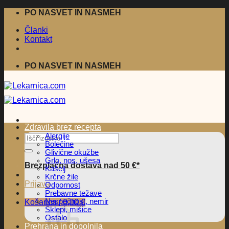
Skoči
PO NASVET IN NASMEH
na
Članki
vsebino
Kontakt
PO NASVET IN NASMEH
Zdravila brez recepta
Alergije
Išči:
Bolečine
Glivične okužbe
Grlo, nos, ušesa
Brezplačna dostava nad 50 €*
Kašelj
Krčne žile
Prijava
Odpornost
Prebavne težave
Nespečnost, nemir
Košarica /
0,00
€
Sklepi, mišice
Ostalo
Prehrana in dopolnila