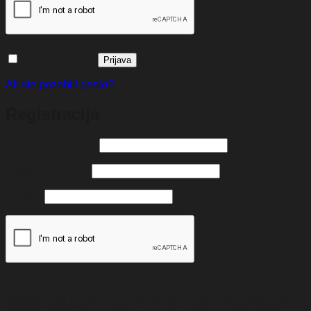
Zapomni si me
Prijava
Ali ste pozabili geslo?
Registracija
Zahtevano
Uporabniško ime
*
Zahtevano
E-poštni naslov
*
Zahtevano
Geslo
*
Vaši osebni podatki bodo služili za izboljšavo vaše
uporabniške izkušnje na naši spletni strani, za upravljanje