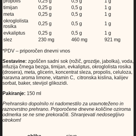
propolis
0,25 g
0,5 g
1 g
timijan
0,25 g
0,5 g
1 g
meta
0,25 g
0,5 g
1 g
okroglolista
0,25 g
0,5 g
1 g
rosika
evkaliptus
0,25 g
0,5 g
1 g
slez
230 mg
460 mg
921 mg
*PDV – priporočen dnevni vnos
Sestavine:
zgoščen sadni sok (rožič, grozdje, jabolka), voda,
infuzija črnega bezga, timijan, evkaliptus, okroglolista rosika
(drosera), meta, glicerin, koncentrat sleza, propolis, celuloza,
naravna aroma limone, vitamin C, citronska kislina, kalijev
sorbat, baker, stevijol glikozidi.
Pakiranje:
150 ml
Prehransko dopolnilo ni nadomestilo za uravnoteženo in
raznovrstno prehrano. Priporočene d
nevne količine oziroma
odmerka se ne sme prekoračiti. Shranjevati nedosegljivo
otrokom!