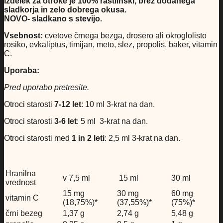
Izdelek za otroke je 100% rastlinski, brez dodanega
sladkorja in zelo dobrega okusa.
NOVO- sladkano s stevijo.
Vsebnost:
cvetove črnega bezga, drosero ali okroglolisto
rosiko, evkaliptus, timijan, meto, slez, propolis, baker, vitamin
C.
Uporaba:
Pred uporabo pretresite.
Otroci starosti
7-12 let
: 10 ml 3-krat na dan.
Otroci starosti
3-6 let
: 5 ml 3-krat na dan.
Otroci starosti med
1 in 2 leti
: 2,5 ml 3-krat na dan.
Hranilna
v 7,5 ml
15 ml
30 ml
vrednost
15 mg
30 mg
60 mg
vitamin C
(18,75%)*
(37,55%)*
(75%)*
črni bezeg
1,37 g
2,74 g
5,48 g