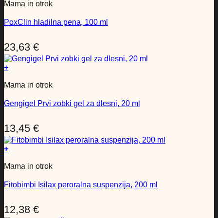
Mama in otrok
PoxClin hladilna pena, 100 ml
23,63
€
+
Mama in otrok
Gengigel Prvi zobki gel za dlesni, 20 ml
13,45
€
+
Mama in otrok
Fitobimbi Isilax peroralna suspenzija, 200 ml
12,38
€