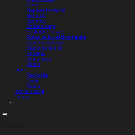
Intima
Naprave in merilci
Nega oči
Opornice
Osebna nega
Poškodbe in rane
Rokavice in zaščitne maske
Sanitetni material
Sladkorni bolniki
Športniki
Ustna nega
Ostalo
Dom
Razkužila
Živali
Ostalo
Izdelki v akciji
Prijava
Brezplačna dostava nad 50 €*
Prijava