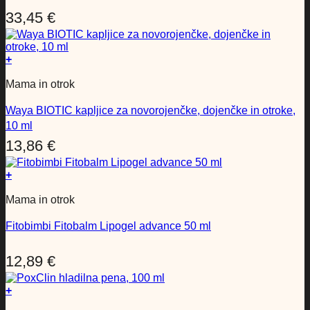
33,45
€
+
Mama in otrok
Waya BIOTIC kapljice za novorojenčke, dojenčke in otroke,
10 ml
13,86
€
+
Mama in otrok
Fitobimbi Fitobalm Lipogel advance 50 ml
12,89
€
+