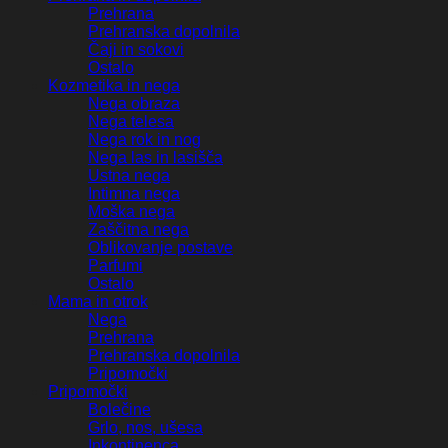
Prehrana
Prehranska dopolnila
Čaji in sokovi
Ostalo
Kozmetika in nega
Nega obraza
Nega telesa
Nega rok in nog
Nega las in lasišča
Ustna nega
Intimna nega
Moška nega
Zaščitna nega
Oblikovanje postave
Parfumi
Ostalo
Mama in otrok
Nega
Prehrana
Prehranska dopolnila
Pripomočki
Pripomočki
Bolečine
Grlo, nos, ušesa
Inkontinenca