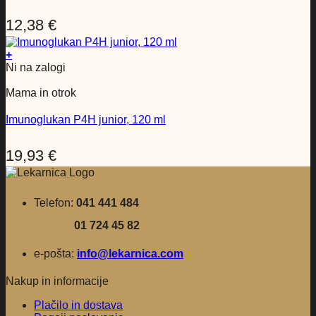
12,38
€
+
Ni na zalogi
Mama in otrok
Imunoglukan P4H junior, 120 ml
19,93
€
Telefon:
041 441 484
01 724 45 82
e-pošta:
info@lekarnica.com
Nakup in informacije
Plačilo in dostava