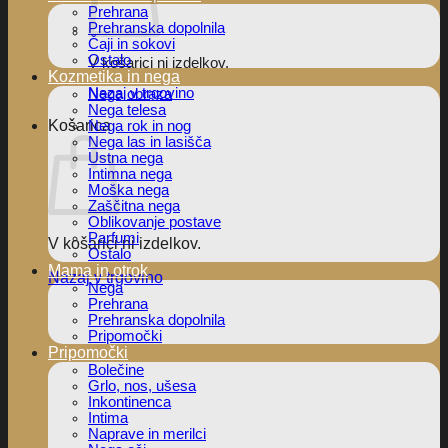
Prehrana
Prehranska dopolnila
Čaji in sokovi
Ostalo
V košarici ni izdelkov.
Kozmetika in nega
Nazaj v trgovino
Nega obraza
Nega telesa
Košarica
Nega rok in nog
Nega las in lasišča
Ustna nega
Intimna nega
Moška nega
Zaščitna nega
Oblikovanje postave
Parfumi
V košarici ni izdelkov.
Ostalo
Mama in otrok
Nazaj v trgovino
Nega
Prehrana
Prehranska dopolnila
Pripomočki
Pripomočki
Bolečine
Grlo, nos, ušesa
Inkontinenca
Intima
Naprave in merilci