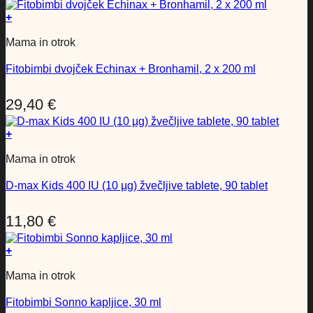
+
Mama in otrok
Fitobimbi dvojček Echinax + Bronhamil, 2 x 200 ml
29,40
€
+
Mama in otrok
D-max Kids 400 IU (10 µg) žvečljive tablete, 90 tablet
11,80
€
+
Mama in otrok
Fitobimbi Sonno kapljice, 30 ml