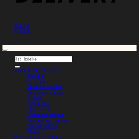
Članki
Kontakt
Copyright 2026 ©
Lekarnica. Vse pravice pridržane.
Išči:
Zdravila brez recepta
Alergije
Bolečine
Glivične okužbe
Grlo, nos, ušesa
Kašelj
Krčne žile
Odpornost
Prebavne težave
Nespečnost, nemir
Sklepi, mišice
Ostalo
Prehrana in dopolnila