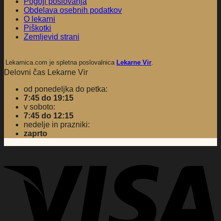
Pogoji poslovanja
Obdelava osebnih podatkov
O lekarni
Piškotki
Zemljevid strani
Lekarnica.com je spletna poslovalnica
Lekarne Vir
.
Delovni čas Lekarne Vir
od ponedeljka do petka:
7:45 do 19:15
v soboto:
7:45 do 12:15
nedelje in prazniki:
zaprto
V