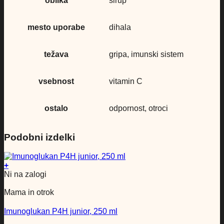
oblika
sirup
mesto uporabe
dihala
težava
gripa, imunski sistem
vsebnost
vitamin C
ostalo
odpornost, otroci
Podobni izdelki
+
Ni na zalogi
Mama in otrok
Imunoglukan P4H junior, 250 ml