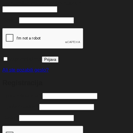
Zahtevano
Uporabniško ime ali e-poštni naslov
*
Zahtevano
Geslo
*
Zapomni si me
Prijava
Ali ste pozabili geslo?
Registracija
Zahtevano
Uporabniško ime
*
Zahtevano
E-poštni naslov
*
Zahtevano
Geslo
*