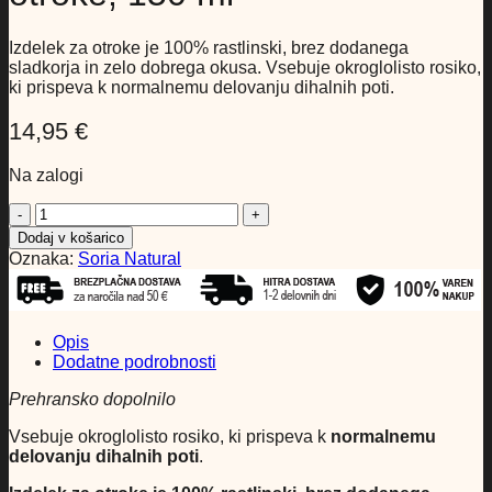
Izdelek za otroke je 100% rastlinski, brez dodanega
sladkorja in zelo dobrega okusa. Vsebuje okroglolisto rosiko,
ki prispeva k normalnemu delovanju dihalnih poti.
14,95
€
Na zalogi
Lažje
dihajmo
Dodaj v košarico
-
Oznaka:
Soria Natural
sirup
za
otroke,
150
Opis
ml
Dodatne podrobnosti
količina
Prehransko dopolnilo
Vsebuje okroglolisto rosiko, ki prispeva k
normalnemu
delovanju dihalnih poti
.