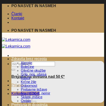
Skoči
PO NASVET IN NASMEH
na
Članki
vsebino
Kontakt
PO NASVET IN NASMEH
Zdravila brez recepta
Alergije
Išči:
Bolečine
Glivične okužbe
Grlo, nos, ušesa
Brezplačna dostava nad 50 €*
Kašelj
Krčne žile
Prijava
Odpornost
Prebavne težave
Nespečnost, nemir
Košarica /
0,00
€
Sklepi, mišice
Ostalo
Prehrana in dopolnila