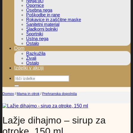
Nega oči
Opornice
Osebna nega
Poškodbe in rane
Rokavice in zaščitne maske
Sanitetni material
Sladkorni bolniki
Športniki
Ustna nega
Ostalo
Dom
Razkužila
Živali
Ostalo
Izdelki v akciji
Išči:
Domov
/
Mama in otrok
/
Prehranska dopolnila
Lažje dihajmo – sirup za
otroke, 150 ml