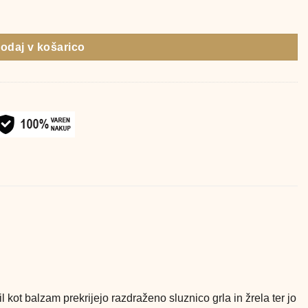
odaj v košarico
il kot balzam prekrijejo razdraženo sluznico grla in žrela ter jo