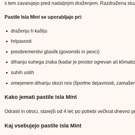
s tem zavarujejo pred nadaljnjim draženjem. Razdražena sluzn
Pastile Isla Mint se uporabljajo pri:
draženju h kašlju
hripavosti
preobremenitvi glasilk (govorniki in pevci)
dihanju suhega zraka (kadar je prostor ogrevan ali klimatiz
suhih ustih
omejenem dihanju skozi nos (športne dejavnosti, zamaše
Kako jemati pastile Isla Mint
Odrasli in otroci, starejši od 4 let: po potrebi večkrat dnevno p
Kaj vsebujejo pastile Isla Mint