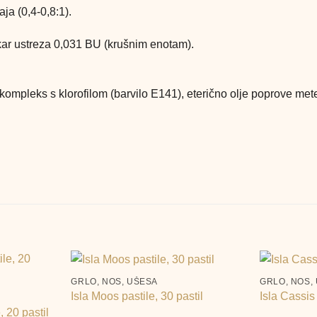
ja (0,4-0,8:1).
 kar ustreza 0,031 BU (krušnim enotam).
v kompleks s klorofilom (barvilo E141), eterično olje poprove me
+
+
GRLO, NOS, UŠESA
GRLO, NOS,
Isla Moos pastile, 30 pastil
Isla Cassis 
, 20 pastil