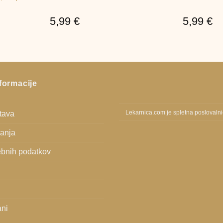
5,99
€
5,99
€
formacije
stava
Lekarnica.com je spletna poslovaln
vanja
bnih podatkov
ani