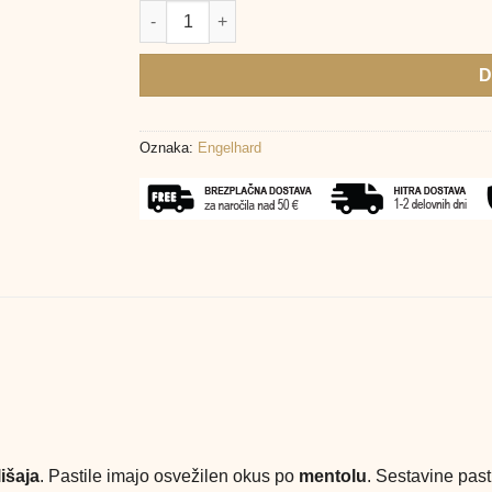
Isla Mint pastile, 30 pastil količina
D
Oznaka:
Engelhard
išaja
. Pastile imajo osvežilen okus po
mentolu
. Sestavine past