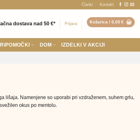
Članki
Kontakt
Košarica /
0,00
€
ačna dostava nad 50 €*
Prijava
RIPOMOČKI
DOM
IZDELKI V AKCIJI
kega lišaja. Namenjene so uporabi pri vzdraženem, suhem grlu,
osvežilen okus po mentolu.