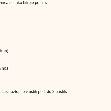
ica se tako hitreje pomiri.
iran)
n nos)
očasi raztopite v ustih po 1 do 2 pastili.