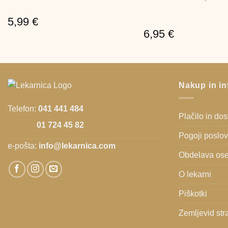
5,99
€
6,95
€
Nakup in in
Telefon:
041 441 484
Plačilo in do
01 724 45 82
Pogoji poslo
e-pošta:
info@lekarnica.com
Obdelava ose
O lekarni
Piškotki
Zemljevid str