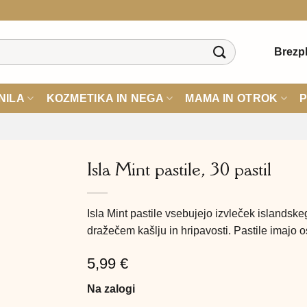
Brezpl
NILA
KOZMETIKA IN NEGA
MAMA IN OTROK
P
Isla Mint pastile, 30 pastil
Isla Mint pastile vsebujejo izvleček islands
dražečem kašlju in hripavosti. Pastile imajo 
5,99
€
Na zalogi