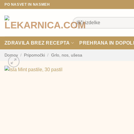
Skoči
PO NASVET IN NASMEH
na
vsebino
Išči:
ZDRAVILA BREZ RECEPTA
PREHRANA IN DOPOL
Domov
/
Pripomočki
/
Grlo, nos, ušesa