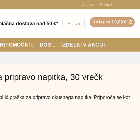
Članki
Kontakt
Košarica /
0,00
€
plačna dostava nad 50 €*
Prijava
RIPOMOČKI
DOM
IZDELKI V AKCIJI
 pripravo napitka, 30 vrečk
bliki praška za pripravo okusnega napitka. Priporoča se kot