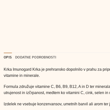
OPIS
DODATNE PODROBNOSTI
Krka
Imunogard Krka je prehransko dopolnilo v prahu za prip
vitamine in minerale.
Formula združuje vitamine C, B6, B9, B12, A in D ter minera
utrujenost in izčrpanost, medtem ko vitamini C, cink, selen in
Izdelek ne vsebuje konzervansov, umetnih barvil ali arom ter j