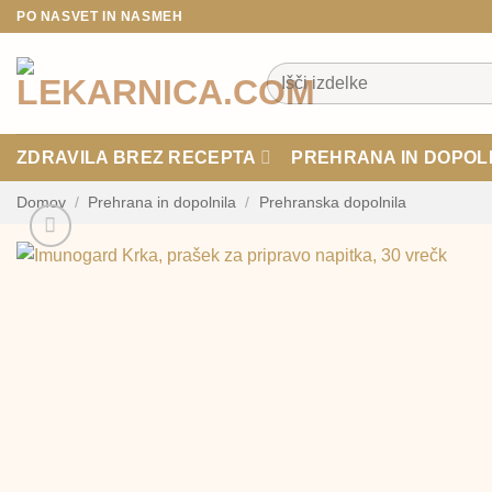
Skoči
PO NASVET IN NASMEH
na
vsebino
Išči:
ZDRAVILA BREZ RECEPTA
PREHRANA IN DOPOL
Domov
/
Prehrana in dopolnila
/
Prehranska dopolnila