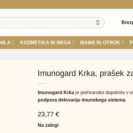
Brez
NILA
KOZMETIKA IN NEGA
MAMA IN OTROK
P
Imunogard Krka, prašek za
Imunogard Krka
je prehransko dopolnilo v o
podpora delovanju imunskega sistema
.
23,77
€
Na zalogi