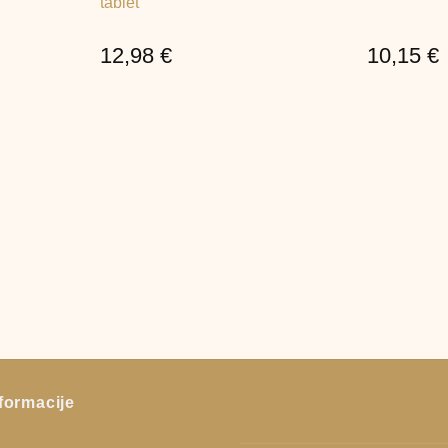
tablet
12,98
€
10,15
€
formacije