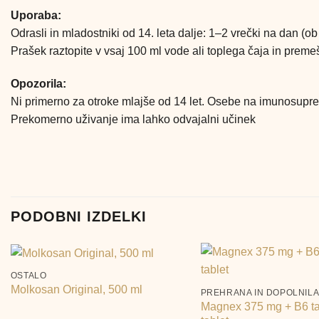
Uporaba:
Odrasli in mladostniki od 14. leta dalje: 1–2 vrečki na dan (
Prašek raztopite v vsaj 100 ml vode ali toplega čaja in premeš
Opozorila:
Ni primerno za otroke mlajše od 14 let. Osebe na imunosupres
Prekomerno uživanje ima lahko odvajalni učinek
PODOBNI IZDELKI
+
+
OSTALO
Molkosan Original, 500 ml
PREHRANA IN DOPOLNIL
Magnex 375 mg + B6 ta