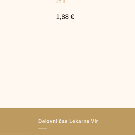
25 g
1,88
€
Delovni čas Lekarne Vir