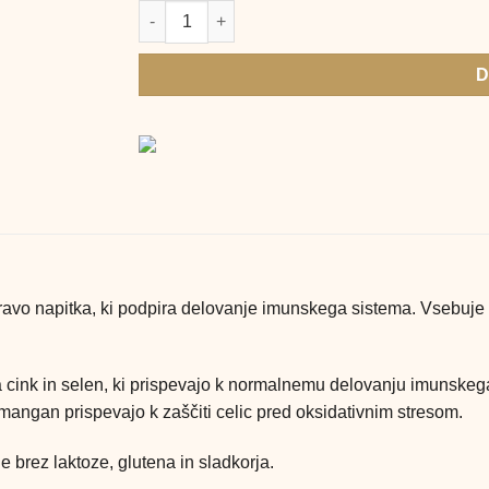
Imunogard Krka, prašek za pripravo napitka, 30
D
ravo napitka, ki podpira delovanje imunskega sistema. Vsebuje
la cink in selen, ki prispevajo k normalnemu delovanju imunske
 mangan prispevajo k zaščiti celic pred oksidativnim stresom.
e brez laktoze, glutena in sladkorja.