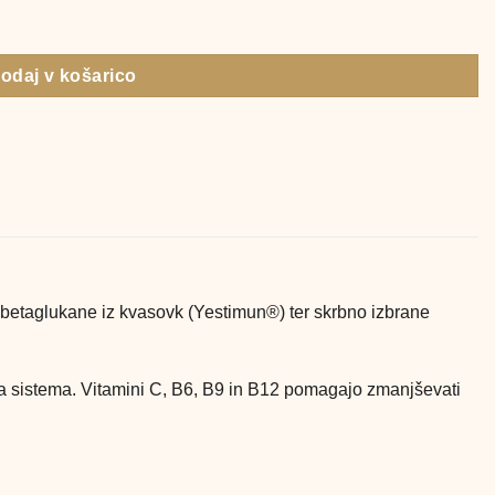
 vrečk količina
odaj v košarico
 betaglukane iz kvasovk (Yestimun®) ter skrbno izbrane
ga sistema. Vitamini C, B6, B9 in B12 pomagajo zmanjševati