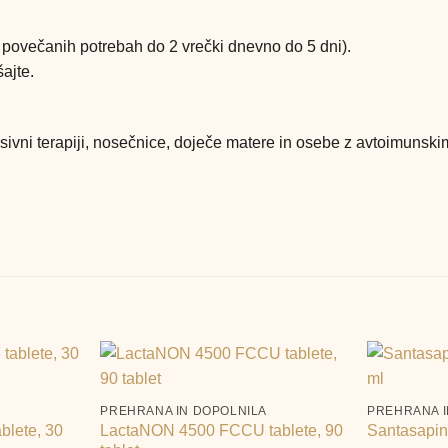
ob povečanih potrebah do 2 vrečki dnevno do 5 dni).
ajte.
ivni terapiji, nosečnice, doječe matere in osebe z avtoimunski
+
+
A
PREHRANA IN DOPOLNILA
PREHRANA I
blete, 30
LactaNON 4500 FCCU tablete, 90
Santasapina