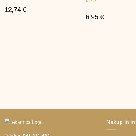
tablet
12,74
€
6,95
€
Nakup in in