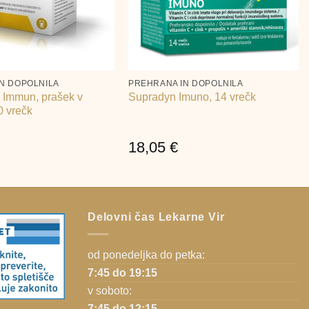
+
N DOPOLNILA
PREHRANA IN DOPOLNILA
Immun, prašek v
Supradyn Imuno, 14 vrečk
0 vrečk
18,05
€
Delovni čas Lekarne Vir
od ponedeljka do petka:
7:45 do 19:15
v soboto:
7:45 do 12:15