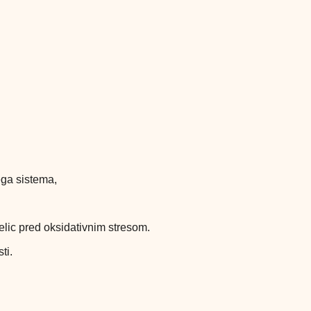
ega sistema,
celic pred oksidativnim stresom.
ti.