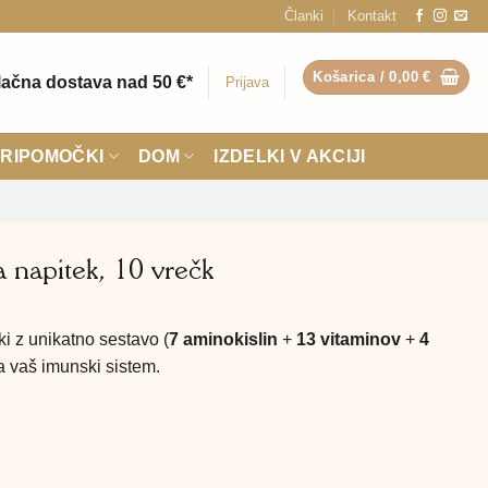
Članki
Kontakt
Košarica /
0,00
€
ačna dostava nad 50 €*
Prijava
RIPOMOČKI
DOM
IZDELKI V AKCIJI
 napitek, 10 vrečk
i z unikatno sestavo (
7 aminokislin
+
13 vitaminov
+
4
a vaš imunski sistem.