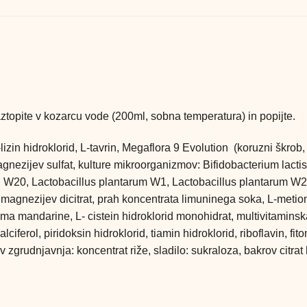
aztopite v kozarcu vode (200ml, sobna temperatura) in popijte.
-lizin hidroklorid, L-tavrin, Megaflora 9 Evolution (koruzni škrob,
, magnezijev sulfat, kulture mikroorganizmov: Bifidobacterium la
 W20, Lactobacillus plantarum W1, Lactobacillus plantarum W21
tri magnezijev dicitrat, prah koncentrata limuninega soka, L-meti
mandarine, L- cistein hidroklorid monohidrat, multivitaminska m
lciferol, piridoksin hidroklorid, tiamin hidroklorid, riboflavin,
 zgrudnjavnja: koncentrat riže, sladilo: sukraloza, bakrov citrat 