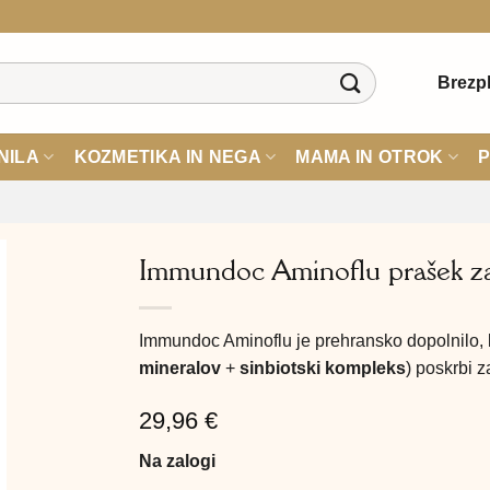
Brezpl
NILA
KOZMETIKA IN NEGA
MAMA IN OTROK
P
Immundoc Aminoflu prašek za
Immundoc Aminoflu je prehransko dopolnilo, k
mineralov
+
sinbiotski kompleks
) poskrbi z
29,96
€
Na zalogi