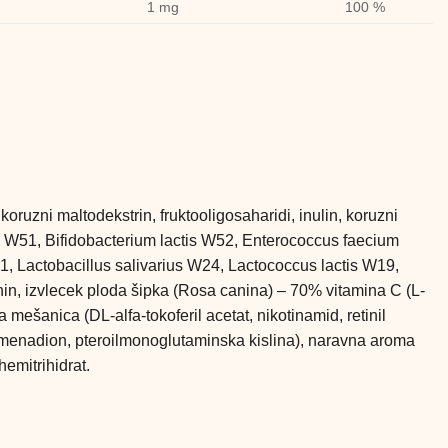
1 mg
100 %
 koruzni maltodekstrin, fruktooligosaharidi, inulin, koruzni
ctis W51, Bifidobacterium lactis W52, Enterococcus faecium
, Lactobacillus salivarius W24, Lactococcus lactis W19,
onin, izvlecek ploda šipka (Rosa canina) – 70% vitamina C (L-
ešanica (DL-alfa-tokoferil acetat, nikotinamid, retinil
 fitomenadion, pteroilmonoglutaminska kislina), naravna aroma
hemitrihidrat.