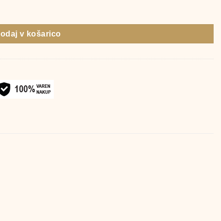
 količina
odaj v košarico