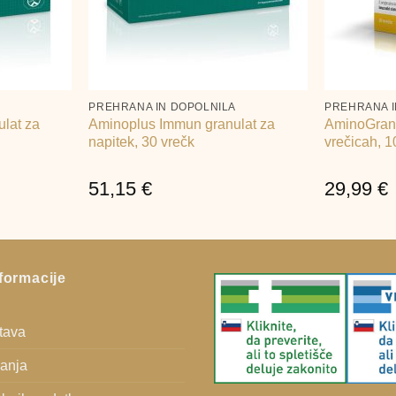
+
+
A
PREHRANA IN DOPOLNILA
PREHRANA I
lat za
Aminoplus Immun granulat za
AminoGran 
napitek, 30 vrečk
vrečicah, 1
51,15
€
29,99
€
formacije
stava
vanja