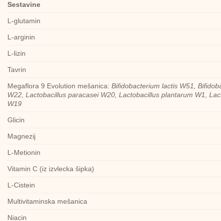
Sestavine
L-glutamin
L-arginin
L-lizin
Tavrin
Megaflora 9 Evolution mešanica:
Bifidobacterium lactis W51, Bifido
W22, Lactobacillus paracasei W20, Lactobacillus plantarum W1, Lact
W19
Glicin
Magnezij
L-Metionin
Vitamin C (iz izvlecka šipka)
L-Cistein
Multivitaminska mešanica
Niacin