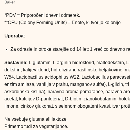
Baker
*PDV = Priporočeni dnevni odmerek.
**CFU (Colony Forming Units) = Enote, ki tvorijo kolonije
Uporaba:
Za odrasle in otroke starejše od 14 let: 1 vrečico dnevno r
Sestavine:
L-glutamin, L-arginin hidroklorid, maltodekstrin, L
dekstrin, kalijev klorid, hidrolizirane rastlinske beljakovine
W54, Lactobacillus acidophilus W22, Lactobacillus paracasei
enzim amilaza, vanilija v prahu, manganov sulfat), L-glicin, 
askorbinska kislina), naravna aroma pomarance, naravna aroma 
acetat, kalcijev D-pantotenat, D-biotin, cianokobalamin, holeka
limone, cinkov glukonat, s selenom obogateni kvasi, tvar protiv
Ne vsebuje glutena ali laktoze.
Primerno tudi za vegetarijance.