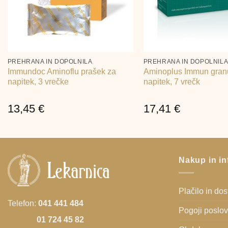
+
+
PREHRANA IN DOPOLNILA
PREHRANA IN DOPOLNIL
Immundoc Aminoflu prašek za
Aminoplus Immun granu
napitek, 3 vrečke
napitek, 7 vrečk
13,45
€
17,41
€
Nakup in in
Plačilo in do
Telefon:
041 441 484
Pogoji poslo
01 724 45 82