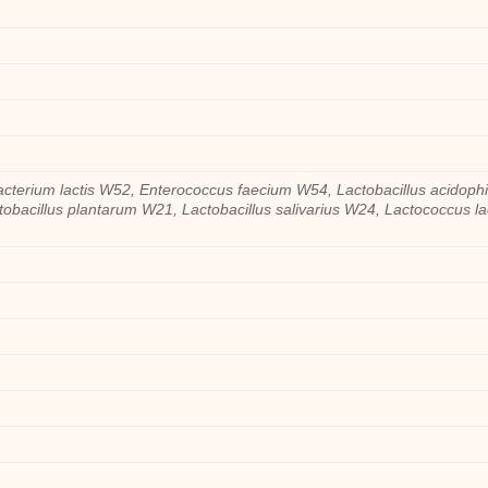
bacterium lactis W52, Enterococcus faecium W54, Lactobacillus acidophi
obacillus plantarum W21, Lactobacillus salivarius W24, Lactococcus la