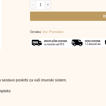
Immundoc Aminoflu prašek za napitek, 10 vrečk
D
Oznaka:
Doc Phytolabor
o sestavo poskrbi za vaš imunski sistem.
ompleks