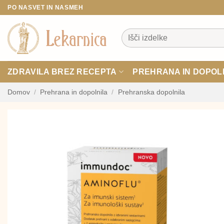
Skoči
PO NASVET IN NASMEH
na
vsebino
Išči:
ZDRAVILA BREZ RECEPTA
PREHRANA IN DOPOL
Domov
/
Prehrana in dopolnila
/
Prehranska dopolnila