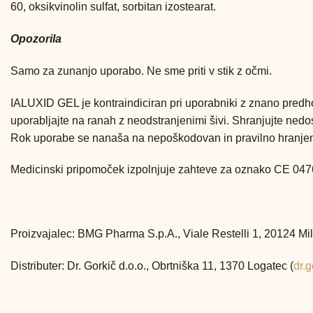
60, oksikvinolin sulfat, sorbitan izostearat.
Opozorila
Samo za zunanjo uporabo. Ne sme priti v stik z očmi.
IALUXID GEL je kontraindiciran pri uporabniki z znano predhodn
uporabljajte na ranah z neodstranjenimi šivi. Shranjujte nedo
Rok uporabe se nanaša na nepoškodovan in pravilno hranjen
Medicinski pripomoček izpolnjuje zahteve za oznako CE 047
Proizvajalec: BMG Pharma S.p.A., Viale Restelli 1, 20124 Mila
Distributer: Dr. Gorkič d.o.o., Obrtniška 11, 1370 Logatec (
dr.g