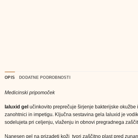
OPIS
DODATNE PODROBNOSTI
Medicinski pripomoček
Ialuxid gel
učinkovito preprečuje širjenje bakterijske okužbe 
zanohtnici in impetigu. Ključna sestavina gela Ialuxid je vodi
sodelujeta pri celjenju, vlaženju in obnovi pregradnega zašči
Nanesen gel na prizadeti koži tvori zaščitno plast pred zunan