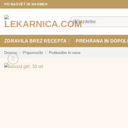
Skoči
PO NASVET IN NASMEH
na
vsebino
Išči:
ZDRAVILA BREZ RECEPTA
PREHRANA IN DOPOL
Domov
/
Pripomočki
/
Poškodbe in rane