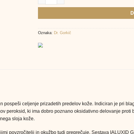
D
Oznaka:
Dr. Gorkič
in pospeši celjenje prizadetih predelov kože. Indiciran je pri b
kov peroksid, ki ima dobro poznano oksidativno delovanje proti b
tnega sloja kože.
jimi povzročitelji in okužbo tudi preprečuje. Sestava IALUXID G