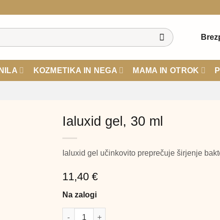
Brez
NILA
KOZMETIKA IN NEGA
MAMA IN OTROK
P
Ialuxid gel, 30 ml
Ialuxid
gel
učinkovito preprečuje širjenje bak
11,40
€
Na zalogi
Ialuxid gel, 30 ml količina