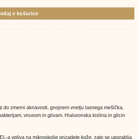
odaj v košarico
lagi do zmerni aknavosti, gnojnem vnetju lasnega mešička,
akterijam, virusom in glivam. Hialuronska kislina in glicin
EL-a vpliva na mikrookolje prizadete kože, zato se uporablja