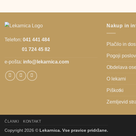
Nakup in in
Telefon:
041 441 484
Plačilo in do
01 724 45 82
Pogoji poslo
e-pošta:
info@lekarnica.com
Obdelava ose
O lekarni
Piškotki
Zemljevid str
ČLANKI
KONTAKT
Copyright 2026 ©
Lekarnica. Vse pravice pridržane.