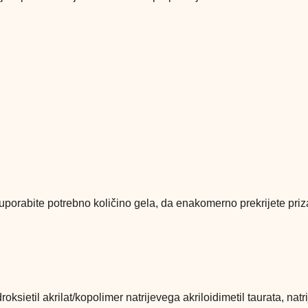
o; uporabite potrebno količino gela, da enakomerno prekrijete pr
ietil akrilat/kopolimer natrijevega akriloidimetil taurata, natrij