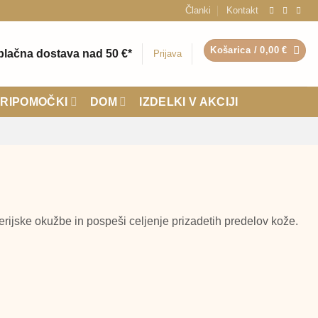
Članki
Kontakt
Košarica /
0,00
€
plačna dostava nad 50 €*
Prijava
RIPOMOČKI
DOM
IZDELKI V AKCIJI
terijske okužbe
in
pospeši celjenje
prizadetih predelov kože.