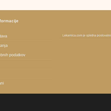
formacije
stava
Lekarnica.com je spletna poslovaln
vanja
bnih podatkov
ani