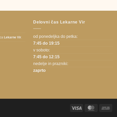
Delovni čas Lekarne Vir
od ponedeljka do petka:
ica
Lekarne Vir
.
7:45 do 19:15
v soboto:
7:45 do 12:15
nedelje in prazniki:
zaprto
Visa
MasterCard
Ca
On