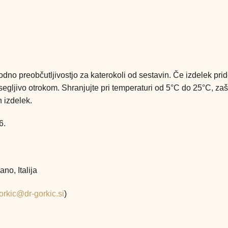
o preobčutljivostjo za katerokoli od sestavin. Če izdelek pride v
segljivo otrokom. Shranjujte pri temperaturi od 5°C do 25°C, za
 izdelek.
6.
no, Italija
orkic@dr-gorkic.si
)