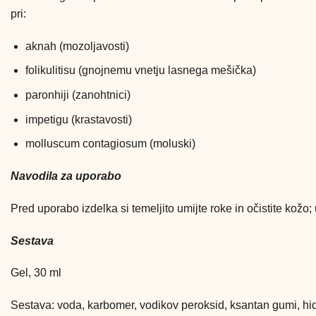
pri:
aknah (mozoljavosti)
folikulitisu (gnojnemu vnetju lasnega mešička)
paronhiji (zanohtnici)
impetigu (krastavosti)
molluscum contagiosum (moluski)
Navodila za uporabo
Pred uporabo izdelka si temeljito umijte roke in očistite kož
Sestava
Gel, 30 ml
Sestava: voda, karbomer, vodikov peroksid, ksantan gumi, hidroks