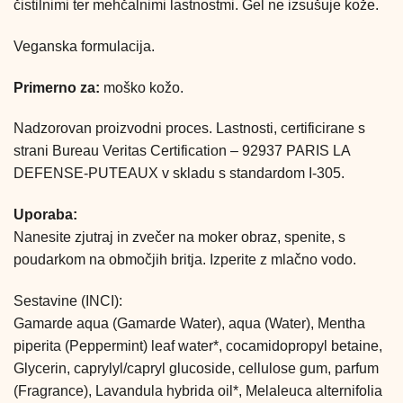
čistilnimi ter mehčalnimi lastnostmi. Gel ne izsušuje kože.
Veganska formulacija.
Primerno za:
moško kožo.
Nadzorovan proizvodni proces. Lastnosti, certificirane s
strani Bureau Veritas Certification – 92937 PARIS LA
DEFENSE-PUTEAUX v skladu s standardom I-305.
Uporaba:
Nanesite zjutraj in zvečer na moker obraz, spenite, s
poudarkom na območjih britja. Izperite z mlačno vodo.
Sestavine (INCI):
Gamarde aqua (Gamarde Water), aqua (Water), Mentha
piperita (Peppermint) leaf water*, cocamidopropyl betaine,
Glycerin, caprylyl/capryl glucoside, cellulose gum, parfum
(Fragrance), Lavandula hybrida oil*, Melaleuca alternifolia