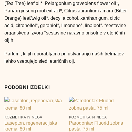
(Tea Tree) leaf oil*, Pelargonium graveolens flower oil*,
Panax ginseng root extract*, Citrus aurantium amara (Bitter
Orange) leaf/twig oil*, decyl alcohol, xanthan gum, citric
acid, citronellol°, geraniol°, limonene°, linalool°. *sestavine
organskega izvora °sestavine naravno prisotne v eteričnih
oljih
Parfumi, ki jih uporabljamo pri ustvarjanju naših tretmajev,
lahko vsebujejo sledi eteričnih olj.
PODOBNI IZDELKI
KOZMETIKA IN NEGA
KOZMETIKA IN NEGA
Lasepton, regeneracijska
Parodontax Fluorid zobna
krema, 80 ml
pasta, 75 ml