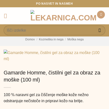
Skoči
PO NASVET IN NASMEH
na
vsebino
Išči:
Domov
/
Kozmetika in nega
/
Moška nega
Gamarde Homme, čistilni gel za obraz za
moške (100 ml)
100 % naravni gel za čiščenje moške kože nežno
odstranjuje nečistoče in pripravi kožo na britje.