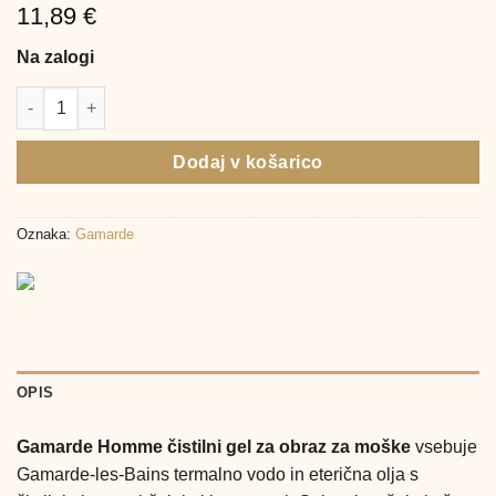
11,89
€
Na zalogi
Gamarde Homme, čistilni gel za obraz za moške (100 ml) količin
Dodaj v košarico
Oznaka:
Gamarde
OPIS
Gamarde Homme čistilni gel za obraz za moške
vsebuje
Gamarde-les-Bains termalno vodo in eterična olja s