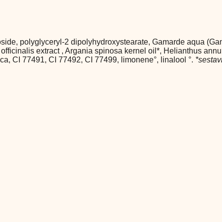
ucoside, polyglyceryl-2 dipolyhydroxystearate, Gamarde aqua (Gam
 officinalis extract , Argania spinosa kernel oil*, Helianthus ann
ica, CI 77491, CI 77492, CI 77499, limonene°, linalool °.
*sestav