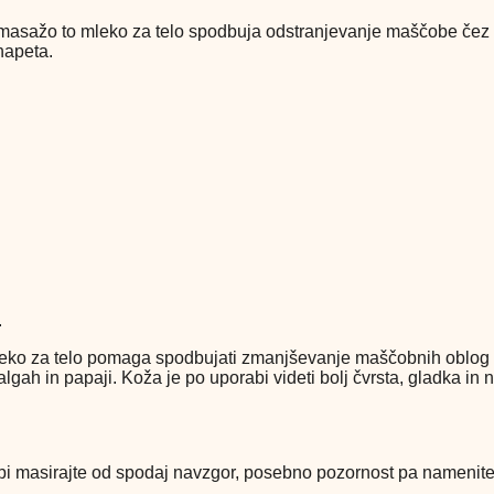
masažo to mleko za telo spodbuja odstranjevanje maščobe čez 
napeta.
.
eko za telo pomaga spodbujati zmanjševanje maščobnih oblog 
lgah in papaji. Koža je po uporabi videti bolj čvrsta, gladka in 
ibi masirajte od spodaj navzgor, posebno pozornost pa namenite 