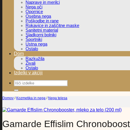
Naprave in merilci
Nega oči
Opornice
Osebna nega
Poškodbe in rane
Rokavice in zaščitne maske
Sanitetni material
Sladkorni bolniki
Športniki
Ustna nega
Ostalo
Dom
Razkužila
Živali
Ostalo
Izdelki v akciji
Išči:
Domov
/
Kozmetika in nega
/
Nega telesa
Gamarde Effislim Chronobooste