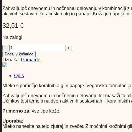
Zahvaljujoč dnevnemu in nočnemu delovanju v kombinaciji z 
aktivnih sestavin: koralinskih alg in papaje. Koža je napeta in 
32,51
€
Na zalogi
Gamarde
Effislim
Dodaj v košarico
Chronobooster,
Oznaka:
Gamarde
mleko
za
telo
Opis
(200
ml)
Mleko s pomočjo koralnih alg in papaje. Veganska formulacija
količina
Zahvaljujoč dnevnemu in nočnemu delovanju ter masaži to ml
Učinkovitost temelji na dveh aktivnih sestavinah – koralinskih a
Primerno za:
vse tipe kože.
Uporaba:
Mleko nanesite na telo zjutraj in zvečer. Z močnimi krožnimi g