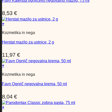
Favn Kalenda ognjičevo negovalno mazilo, 75 ml
8,53
€
+
Kozmetika in nega
Herstat mazilo za ustnice, 2 g
11,97
€
+
Kozmetika in nega
Favn Ognjič negovalna krema, 50 ml
8,04
€
+