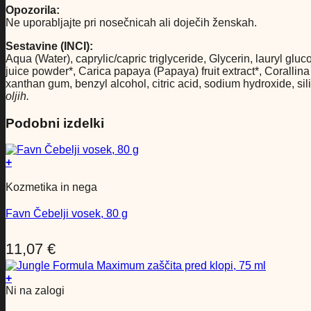
Opozorila:
Ne uporabljajte pri nosečnicah ali doječih ženskah.
Sestavine (INCI):
Aqua (Water), caprylic/capric triglyceride, Glycerin, lauryl gl
juice powder*, Carica papaya (Papaya) fruit extract*, Corallina
xanthan gum, benzyl alcohol, citric acid, sodium hydroxide, sil
oljih.
Podobni izdelki
+
Kozmetika in nega
Favn Čebelji vosek, 80 g
11,07
€
+
Ni na zalogi