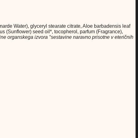
arde Water), glyceryl stearate citrate, Aloe barbadensis leaf
uus (Sunflower) seed oil*, tocopherol, parfum (Fragrance),
ine organskega izvora °sestavine naravno prisotne v eteričnih