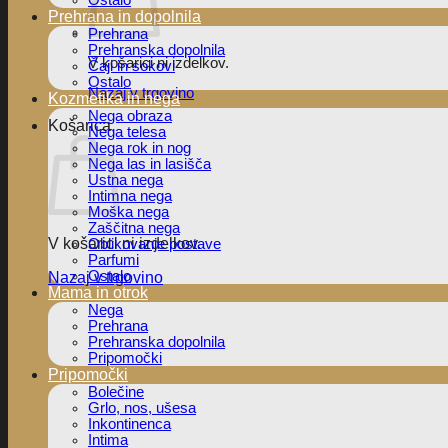
Ostalo
Prehrana in dopolnila
Prehrana
Prehranska dopolnila
V košarici ni izdelkov.
Čaji in sokovi
Ostalo
Nazaj v trgovino
Kozmetika in nega
Nega obraza
Košarica
Nega telesa
Nega rok in nog
Nega las in lasišča
Ustna nega
Intimna nega
Moška nega
Zaščitna nega
V košarici ni izdelkov.
Oblikovanje postave
Parfumi
Ostalo
Nazaj v trgovino
Mama in otrok
Nega
Prehrana
Prehranska dopolnila
Pripomočki
Pripomočki
Bolečine
Grlo, nos, ušesa
Inkontinenca
Intima