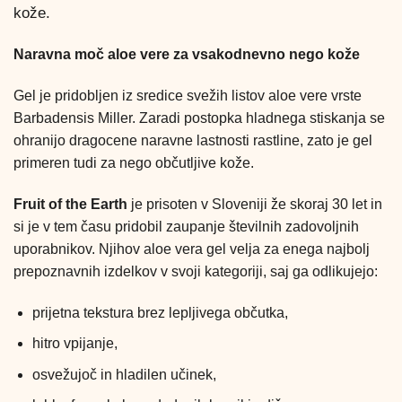
kože.
Naravna moč aloe vere za vsakodnevno nego kože
Gel je pridobljen iz sredice svežih listov aloe vere vrste
Barbadensis Miller. Zaradi postopka hladnega stiskanja se
ohranijo dragocene naravne lastnosti rastline, zato je gel
primeren tudi za nego občutljive kože.
Fruit of the Earth
je prisoten v Sloveniji že skoraj 30 let in
si je v tem času pridobil zaupanje številnih zadovoljnih
uporabnikov. Njihov aloe vera gel velja za enega najbolj
prepoznavnih izdelkov v svoji kategoriji, saj ga odlikujejo:
prijetna tekstura brez lepljivega občutka,
hitro vpijanje,
osvežujoč in hladilen učinek,