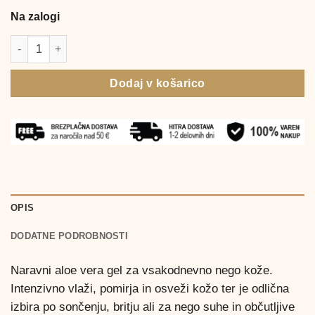
Na zalogi
Fruit of the Earth Aloe vera gel, 340 g količina
Dodaj v košarico
OPIS
DODATNE PODROBNOSTI
Naravni aloe vera gel za vsakodnevno nego kože.
Intenzivno vlaži, pomirja in osveži kožo ter je odlična
izbira po sončenju, britju ali za nego suhe in občutljive