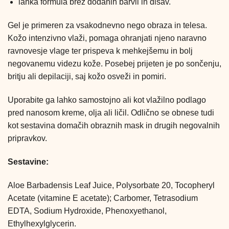
lahka formula brez dodanih barvil in dišav.
Gel je primeren za vsakodnevno nego obraza in telesa.
Kožo intenzivno vlaži, pomaga ohranjati njeno naravno
ravnovesje vlage ter prispeva k mehkejšemu in bolj
negovanemu videzu kože. Posebej prijeten je po sončenju,
britju ali depilaciji, saj kožo osveži in pomiri.
Uporabite ga lahko samostojno ali kot vlažilno podlago
pred nanosom kreme, olja ali ličil. Odlično se obnese tudi
kot sestavina domačih obraznih mask in drugih negovalnih
pripravkov.
Sestavine:
Aloe Barbadensis Leaf Juice, Polysorbate 20, Tocopheryl
Acetate (vitamine E acetate); Carbomer, Tetrasodium
EDTA, Sodium Hydroxide, Phenoxyethanol,
Ethylhexylglycerin.