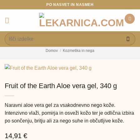
Skoči
PO NASVET IN NASMEH
na
vsebino
Išči:
Domov
/
Kozmetika in nega
Fruit of the Earth Aloe vera gel, 340 g
Naravni aloe vera gel za vsakodnevno nego kože.
Intenzivno vlaži, pomirja in osveži kožo ter je odlična izbira
po sončenju, britju ali za nego suhe in občutljive kože.
14,91
€