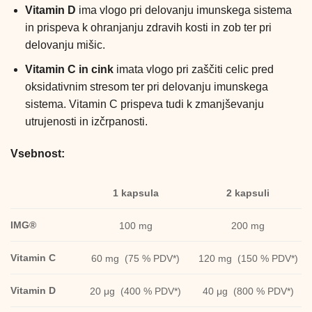
Vitamin D
ima vlogo pri delovanju imunskega sistema
in prispeva k ohranjanju zdravih kosti in zob ter pri
delovanju mišic.
Vitamin C in cink
imata vlogo pri zaščiti celic pred
oksidativnim stresom ter pri delovanju imunskega
sistema. Vitamin C prispeva tudi k zmanjševanju
utrujenosti in izčrpanosti.
Vsebnost:
1 kapsula
2 kapsuli
IMG®
100 mg
200 mg
Vitamin C
60 mg (75 % PDV*)
120 mg (150 % PDV*)
Vitamin D
20 μg (400 % PDV*)
40 μg (800 % PDV*)