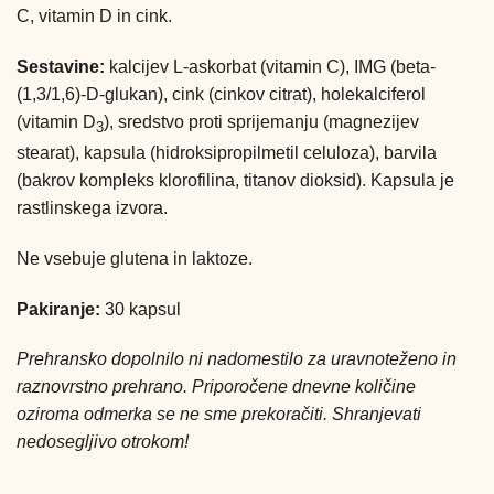
C, vitamin D in cink.
Sestavine:
kalcijev L-askorbat (vitamin C), IMG (beta-
(1,3/1,6)-D-glukan), cink (cinkov citrat), holekalciferol
(vitamin D
), sredstvo proti sprijemanju (magnezijev
3
stearat), kapsula (hidroksipropilmetil celuloza), barvila
(bakrov kompleks klorofilina, titanov dioksid). Kapsula je
rastlinskega izvora.
Ne vsebuje glutena in laktoze.
Pakiranje:
30 kapsul
Prehransko dopolnilo ni nadomestilo za uravnoteženo in
raznovrstno prehrano. Priporočene dnevne količine
oziroma odmerka se ne sme prekoračiti. Shranjevati
nedosegljivo otrokom!