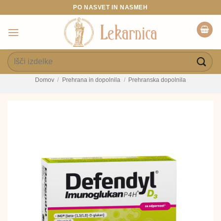
Skoči
PO NASVET IN NASMEH
na
vsebino
Išči:
Domov
/
Prehrana in dopolnila
/
Prehranska dopolnila