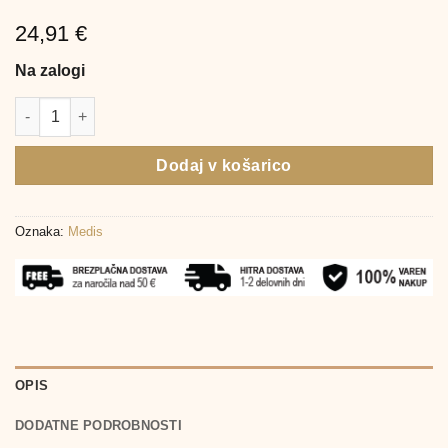
24,91
€
Na zalogi
Defendyl-Imunoglukan P4H D3 kapsule, 30 kapsul količina
Dodaj v košarico
Oznaka:
Medis
OPIS
DODATNE PODROBNOSTI