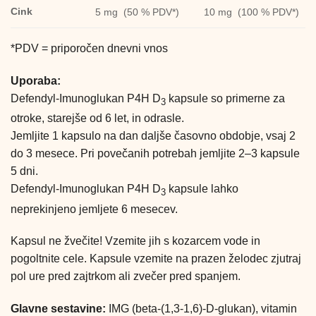
Cink
5 mg (50 % PDV*)
10 mg (100 % PDV*)
*PDV = priporočen dnevni vnos
Uporaba:
Defendyl-Imunoglukan P4H D
kapsule so primerne za
3
otroke, starejše od 6 let, in odrasle.
Jemljite 1 kapsulo na dan daljše časovno obdobje, vsaj 2
do 3 mesece. Pri povečanih potrebah jemljite 2–3 kapsule
5 dni.
Defendyl-Imunoglukan P4H D
kapsule lahko
3
neprekinjeno jemljete 6 mesecev.
Kapsul ne žvečite! Vzemite jih s kozarcem vode in
pogoltnite cele. Kapsule vzemite na prazen želodec zjutraj
pol ure pred zajtrkom ali zvečer pred spanjem.
Glavne sestavine:
IMG (beta-(1,3-1,6)-D-glukan), vitamin