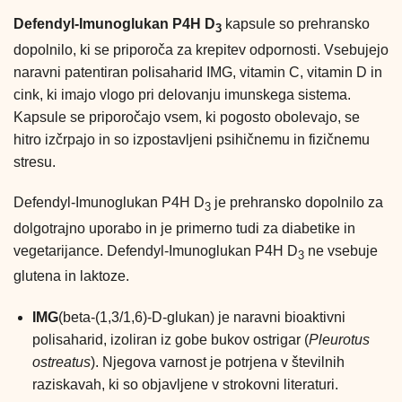
Defendyl-Imunoglukan P4H D
kapsule so prehransko
3
dopolnilo, ki se priporoča za krepitev odpornosti. Vsebujejo
naravni patentiran polisaharid IMG, vitamin C, vitamin D in
cink, ki imajo vlogo pri delovanju imunskega sistema.
Kapsule se priporočajo vsem, ki pogosto obolevajo, se
hitro izčrpajo in so izpostavljeni psihičnemu in fizičnemu
stresu.
Defendyl-Imunoglukan P4H D
je prehransko dopolnilo za
3
dolgotrajno uporabo in je primerno tudi za diabetike in
vegetarijance. Defendyl-Imunoglukan P4H D
ne vsebuje
3
glutena in laktoze.
IMG
(beta-(1,3/1,6)-D-glukan) je naravni bioaktivni
polisaharid, izoliran iz gobe bukov ostrigar (
Pleurotus
ostreatus
). Njegova varnost je potrjena v številnih
raziskavah, ki so objavljene v strokovni literaturi.