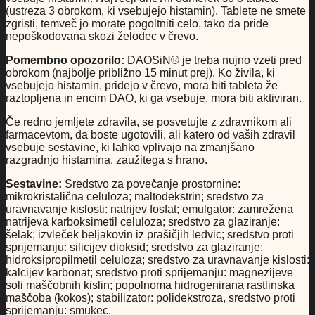
(ustreza 3 obrokom, ki vsebujejo histamin). Tablete ne smete
zgristi, temveč jo morate pogoltniti celo, tako da pride
nepoškodovana skozi želodec v črevo.
Pomembno opozorilo:
DAOSiN® je treba nujno vzeti pred
obrokom (najbolje približno 15 minut prej). Ko živila, ki
vsebujejo histamin, pridejo v črevo, mora biti tableta že
raztopljena in encim DAO, ki ga vsebuje, mora biti aktiviran.
Če redno jemljete zdravila, se posvetujte z zdravnikom ali
farmacevtom, da boste ugotovili, ali katero od vaših zdravil
vsebuje sestavine, ki lahko vplivajo na zmanjšano
razgradnjo histamina, zaužitega s hrano.
Sestavine:
Sredstvo za povečanje prostornine:
mikrokristalična celuloza; maltodekstrin; sredstvo za
uravnavanje kislosti: natrijev fosfat; emulgator: zamrežena
natrijeva karboksimetil celuloza; sredstvo za glaziranje:
šelak; izvleček beljakovin iz prašičjih ledvic; sredstvo proti
sprijemanju: silicijev dioksid; sredstvo za glaziranje:
hidroksipropilmetil celuloza; sredstvo za uravnavanje kislosti:
kalcijev karbonat; sredstvo proti sprijemanju: magnezijeve
soli maščobnih kislin; popolnoma hidrogenirana rastlinska
maščoba (kokos); stabilizator: polidekstroza, sredstvo proti
sprijemanju: smukec.