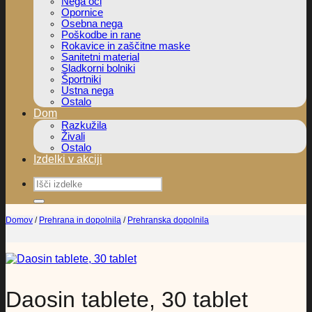
Nega oči
Opornice
Osebna nega
Poškodbe in rane
Rokavice in zaščitne maske
Sanitetni material
Sladkorni bolniki
Športniki
Ustna nega
Ostalo
Dom
Razkužila
Živali
Ostalo
Izdelki v akciji
Išči:
Domov
/
Prehrana in dopolnila
/
Prehranska dopolnila
Daosin tablete, 30 tablet