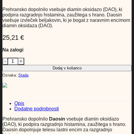
Prehransko dopolnilo vsebuje diamin oksidazo (DAO), ki
podpira razgradnjo histamina, zaužitega s hrano. Daosin
vsebuje izvleček beljakovin, ki je bogat z naravnim encimom
diamin oksidaza (DAO).
25,21
€
Na zalogi
Daosin tablete, 30 tablet količina
Dodaj v košarico
Oznaka:
Stada
Opis
Dodatne podrobnosti
Prehransko dopolnilo
Daosin
vsebuje diamin oksidazo
(DAO), ki podpira razgradnjo histamina, zaužitega s hrano.
Daosin dopolnjuje telesu lastni encim za razgradnjo