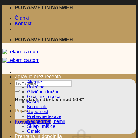
Skoči
PO NASVET IN NASMEH
na
Članki
vsebino
Kontakt
PO NASVET IN NASMEH
Zdravila brez recepta
Alergije
Išči:
Bolečine
Glivične okužbe
Grlo, nos, ušesa
Brezplačna dostava nad 50 €*
Kašelj
Krčne žile
Prijava
Odpornost
Prebavne težave
Nespečnost, nemir
Košarica /
0,00
€
Sklepi, mišice
Ostalo
Prehrana in dopolnila