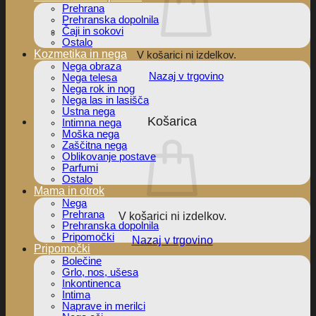
Prehrana
Prehranska dopolnila
Čaji in sokovi
Ostalo
Kozmetika in nega
V košarici ni izdelkov.
Nega obraza
Nazaj v trgovino
Nega telesa
Nega rok in nog
Nega las in lasišča
Ustna nega
Košarica
Intimna nega
Moška nega
Zaščitna nega
Oblikovanje postave
Parfumi
Ostalo
Mama in otrok
Nega
Prehrana
V košarici ni izdelkov.
Prehranska dopolnila
Pripomočki
Nazaj v trgovino
Pripomočki
Bolečine
Grlo, nos, ušesa
Inkontinenca
Intima
Naprave in merilci