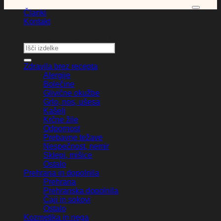
V
Članki
M
Kontakt
Copyright 2026 ©
Lekarnica. Vse pravice pridržane.
D
Išči:
Zdravila brez recepta
Alergije
Bolečine
Glivične okužbe
Grlo, nos, ušesa
Kašelj
Krčne žile
Odpornost
Prebavne težave
Nespečnost, nemir
Sklepi, mišice
Ostalo
Prehrana in dopolnila
Prehrana
Prehranska dopolnila
Čaji in sokovi
Ostalo
Kozmetika in nega