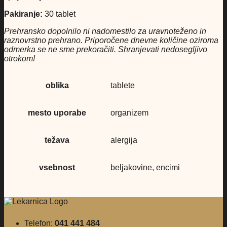
Pakiranje:
30 tablet
Prehransko dopolnilo ni nadomestilo za uravnoteženo in
raznovrstno prehrano. Priporočene dnevne količine oziroma
odmerka se ne sme prekoračiti. Shranjevati nedosegljivo
otrokom!
oblika
tablete
mesto uporabe
organizem
težava
alergija
vsebnost
beljakovine, encimi
Telefon:
041 441 484