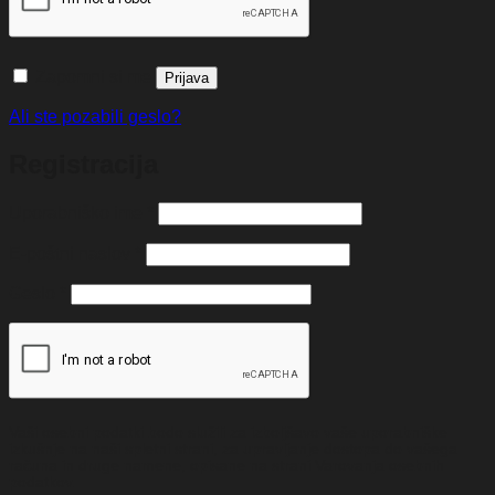
Zapomni si me
Prijava
Ali ste pozabili geslo?
Registracija
Zahtevano
Uporabniško ime
*
Zahtevano
E-poštni naslov
*
Zahtevano
Geslo
*
Vaši osebni podatki bodo služili za izboljšavo vaše uporabniške
izkušnje na naši spletni strani, za upravljanje dostopa do vašega
računa in druge namene, opisane na strani Varovanja osebnih
podatkov.