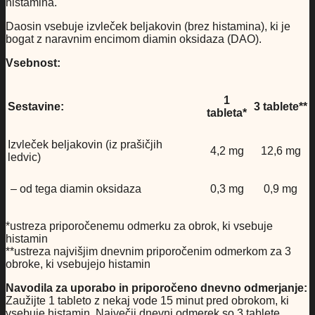
histamina.
Daosin vsebuje izvleček beljakovin (brez histamina), ki je
bogat z naravnim encimom diamin oksidaza (DAO).
Vsebnost:
1
Sestavine:
3 tablete**
tableta*
Izvleček beljakovin (iz prašičjih
4,2 mg
12,6 mg
ledvic)
– od tega diamin oksidaza
0,3 mg
0,9 mg
*ustreza priporočenemu odmerku za obrok, ki vsebuje
histamin
**ustreza najvišjim dnevnim priporočenim odmerkom za 3
obroke, ki vsebujejo histamin
Navodila za uporabo in priporočeno dnevno odmerjanje:
Zaužijte 1 tableto z nekaj vode 15 minut pred obrokom, ki
vsebuje histamin. Največji dnevni odmerek so 3 tablete