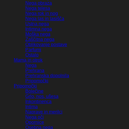
Nega obraza
Nega telesa
Nega rok in nog
Nega las in lasišča
Ustna nega
Intimna nega
Moška nega
Zaščitna nega
Oblikovanje postave
Parfumi
Ostalo
Mama in otrok
Nega
Prehrana
Prehranska dopolnila
Pripomočki
Pripomočki
Bolečine
Grlo, nos, ušesa
Inkontinenca
Intima
Naprave in merilci
Nega oči
Opornice
Osebna nega