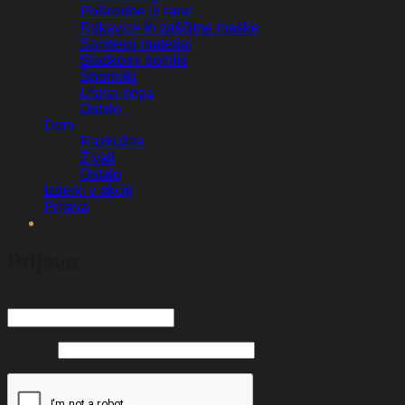
Poškodbe in rane
Rokavice in zaščitne maske
Sanitetni material
Sladkorni bolniki
Športniki
Ustna nega
Ostalo
Dom
Razkužila
Živali
Ostalo
Izdelki v akciji
Prijava
Brezplačna dostava nad 50 €*
Prijava
Zahtevano
Uporabniško ime ali e-poštni naslov
*
Zahtevano
Geslo
*