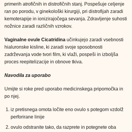
primerih atrofičnih in distrofičnih stanj. Pospešuje celjenje
ran po porodu, v ginekološki kirurgiji, pri distrofijah zaradi
kemoterapije in ionizirajočega sevanja. Zdravljenje suhosti
nožnice zaradi različnih vzrokov.
Vaginalne ovule Cicatridina
učinkujejo zaradi vsebnosti
hialuronske kisline, ki zaradi svoje sposobnosti
zadrževanja vode tvori film, ki vlaži, pospeši in izboljša
proces reepitelizacije in obnove tkiva.
Navodila za uporabo
Umijte si roke pred uporabo medicinskega pripomočka in
po njej.
iz pretisnega omota ločite eno ovulo s potegom vzdolž
perforirane linije
ovulo odstranite tako, da razprete in potegnete oba