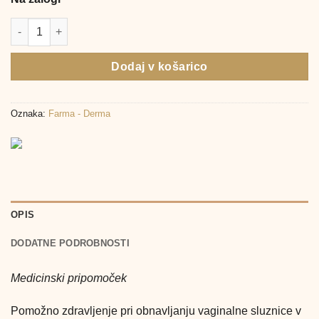
Cicatridina vaginalne ovule, 10 globul količina
Dodaj v košarico
Oznaka:
Farma - Derma
OPIS
DODATNE PODROBNOSTI
Medicinski pripomoček
Pomožno zdravljenje pri obnavljanju vaginalne sluznice v