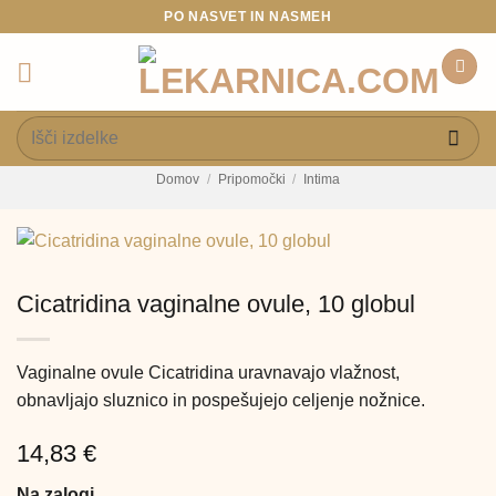
Skoči
PO NASVET IN NASMEH
na
vsebino
Išči:
Domov
/
Pripomočki
/
Intima
Cicatridina vaginalne ovule, 10 globul
Vaginalne ovule Cicatridina uravnavajo vlažnost,
obnavljajo sluznico in pospešujejo celjenje nožnice.
14,83
€
Na zalogi