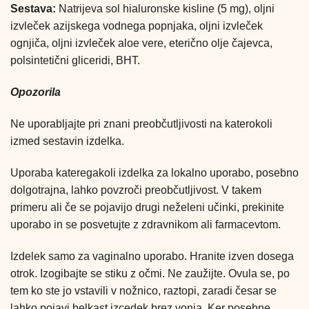
Sestava:
Natrijeva sol hialuronske kisline (5 mg), oljni
izvleček azijskega vodnega popnjaka, oljni izvleček
ognjiča, oljni izvleček aloe vere, eterično olje čajevca,
polsintetični gliceridi, BHT.
Opozorila
Ne uporabljajte pri znani preobčutljivosti na katerokoli
izmed sestavin izdelka.
Uporaba kateregakoli izdelka za lokalno uporabo, posebno
dolgotrajna, lahko povzroči preobčutljivost. V takem
primeru ali če se pojavijo drugi neželeni učinki, prekinite
uporabo in se posvetujte z zdravnikom ali farmacevtom.
Izdelek samo za vaginalno uporabo. Hranite izven dosega
otrok. Izogibajte se stiku z očmi. Ne zaužijte. Ovula se, po
tem ko ste jo vstavili v nožnico, raztopi, zaradi česar se
lahko pojavi belkast izcedek brez vonja. Ker posebne