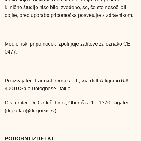
klinične študije niso bile izvedene, se, če ste noseči ali
dojite, pred uporabo pripomočka posvetujte z zdravnikom.
Medicinski pripomoček izpolnjuje zahteve za oznako CE
0477.
Proizvajalec: Farma-Derma s. r. l., Via dell´Artigiano 6-8,
40010 Sala Bolognese, Italija
Distributer: Dr. Gorkič d.o.o., Obrtniška 11, 1370 Logatec
(dr.gorkic@dr-gorkic.si)
PODOBNI IZDELKI