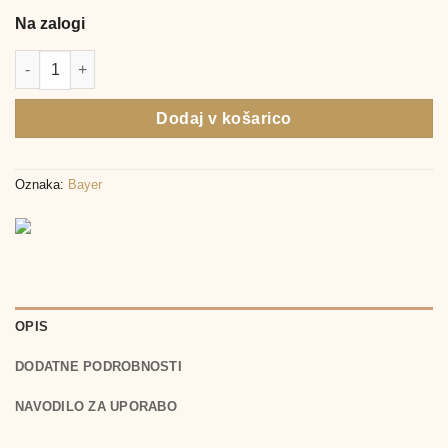
Na zalogi
Canesbalance vaginalni gel, 7 x 5ml količina
Dodaj v košarico
Oznaka:
Bayer
OPIS
DODATNE PODROBNOSTI
NAVODILO ZA UPORABO