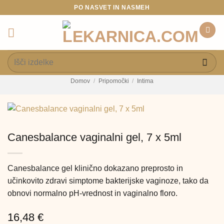
Skoči
PO NASVET IN NASMEH
na
vsebino
Išči:
Domov
/
Pripomočki
/
Intima
Canesbalance vaginalni gel, 7 x 5ml
Canesbalance gel klinično dokazano preprosto in
učinkovito zdravi simptome bakterijske vaginoze, tako da
obnovi normalno pH-vrednost in vaginalno floro.
16,48
€