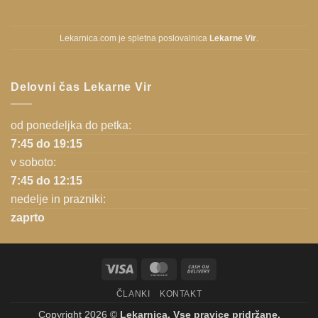
Lekarnica.com je spletna poslovalnica
Lekarne Vir
.
Delovni čas Lekarne Vir
od ponedeljka do petka:
7:45 do 19:15
v soboto:
7:45 do 12:15
nedelje in prazniki:
zaprto
Visa
MasterCard
Cash
On
ČLANKI
KONTAKT
Delivery
Copyright 2026 ©
Lekarnica. Vse pravice pridržane.