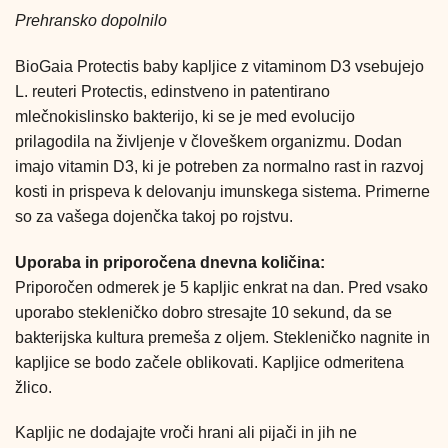
Prehransko dopolnilo
BioGaia Protectis baby kapljice z vitaminom D3 vsebujejo
L. reuteri Protectis, edinstveno in patentirano
mlečnokislinsko bakterijo, ki se je med evolucijo
prilagodila na življenje v človeškem organizmu. Dodan
imajo vitamin D3, ki je potreben za normalno rast in razvoj
kosti in prispeva k delovanju imunskega sistema. Primerne
so za vašega dojenčka takoj po rojstvu.
Uporaba in priporočena dnevna količina:
Priporočen odmerek je 5 kapljic enkrat na dan. Pred vsako
uporabo stekleničko dobro stresajte 10 sekund, da se
bakterijska kultura premeša z oljem. Stekleničko nagnite in
kapljice se bodo začele oblikovati. Kapljice odmeritena
žlico.
Kapljic ne dodajajte vroči hrani ali pijači in jih ne