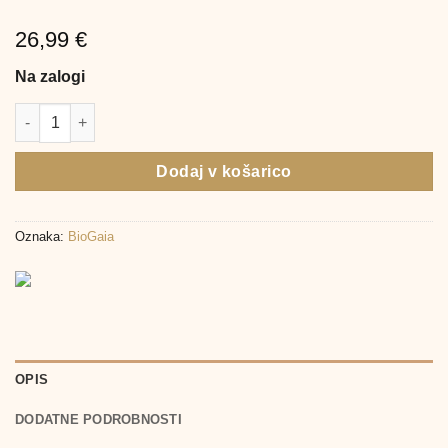
26,99
€
Na zalogi
BioGaia Protectis Baby D3 kapljice za otroke in dojenčke, 10 ml
Dodaj v košarico
Oznaka:
BioGaia
OPIS
DODATNE PODROBNOSTI