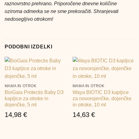
raznovrstno prehrano. Priporočene dnevne količine
oziroma odmerka se ne sme prekoračiti. Shranjevati
nedosegljivo otrokom!
PODOBNI IZDELKI
MAMA IN OTROK
MAMA IN OTROK
BioGaia Protectis Baby D3
Waya BIOTIC D3 kapljice
kapljice za otroke in
za novorojenčke, dojenčke
dojenčke, 5 ml
in otroke, 10 ml
14,98
€
14,63
€