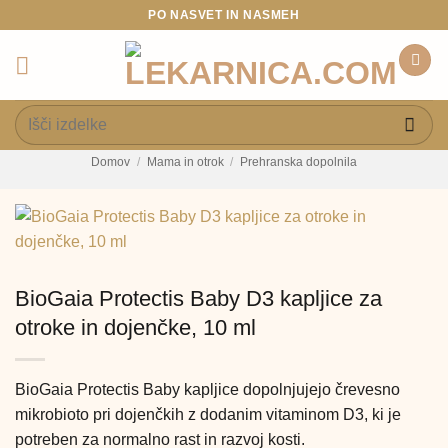
Skoči
PO NASVET IN NASMEH
na
vsebino
Išči:
Domov
/
Mama in otrok
/
Prehranska dopolnila
BioGaia Protectis Baby D3 kapljice za
otroke in dojenčke, 10 ml
BioGaia Protectis Baby kapljice dopolnjujejo črevesno
mikrobioto pri dojenčkih z dodanim vitaminom D3, ki je
potreben za normalno rast in razvoj kosti.