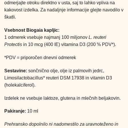
odmerjajte otroku direktno v usta, saj to lahko vpliva na
kakovost izdelka. Za nadaljnje informacije glejte navodilo v
škatli.
Vsebnost Biogaia kapljic:
1 odmerek vsebuje najmanj 100 miljonov
L. reuteri
Protectis
in 10 mcg (400 IE) vitamina D3 (200 % PDV*).
*PDV = priporočen dnevni odmerek
Sestavine:
sončnično olje, olje iz palmovih jedrc,
Limosilactobacillus* reuteri DSM 17938 in vitamin D3
(holekalciferol).
Izdelek ne vsebuje laktoze, glutena in mlečnih beljakovin.
Pakiranje:
10 ml
Prehransko dopolnilo ni nadomestilo za uravnoteženo in