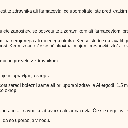
ite zdravnika ali farmacevta, če uporabljate, ste pred kratkim u
tujete zanositev, se posvetujte z zdravnikom ali farmacevtom, pr
ml na nerojenega ali dojenega otroka. Ker so š
tudije na živalih
ost. Ker ni znano, če se učinkovina in njeni presnovki izločajo 
samo po posvetu z zdravnikom.
je in upravljanja strojev.
kost
zaradi bolezni same ali pri uporabi zdravila Allergodil 1,5 mg
ke okrepi.
uporabo ali navodila zdravnika ali farmacevta.
Če ste negotovi, 
, da se uporablja v nosu.