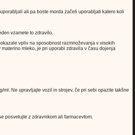
porabljali ali pa boste morda začeli uporabljati katero koli
eden vzamete to zdravilo.
 pokazale vpliv na sposobnost razmnoževanja v visokih
v materino mleko, je pri uporabi zdravila v času dojenja
/ml. Ne upravljajte vozil in strojev, če pri sebi opazite takšne
se posvetujte z zdravnikom ali farmacevtom.