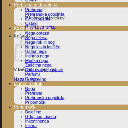
Ostalo
Prehrana in dopolnila
Prehrana
Prehranska dopolnila
V košarici ni izdelkov.
Čaji in sokovi
Ostalo
Nazaj v trgovino
Kozmetika in nega
Nega obraza
Košarica
Nega telesa
Nega rok in nog
Nega las in lasišča
Ustna nega
Intimna nega
Moška nega
Zaščitna nega
V košarici ni izdelkov.
Oblikovanje postave
Parfumi
Ostalo
Nazaj v trgovino
Mama in otrok
Nega
Prehrana
Prehranska dopolnila
Pripomočki
Pripomočki
Bolečine
Grlo, nos, ušesa
Inkontinenca
Intima