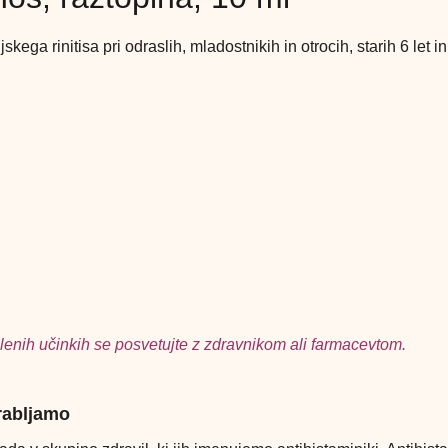
kega rinitisa pri odraslih, mladostnikih in otrocih, starih 6 let i
lenih učinkih se posvetujte z zdravnikom ali farmacevtom.
orabljamo