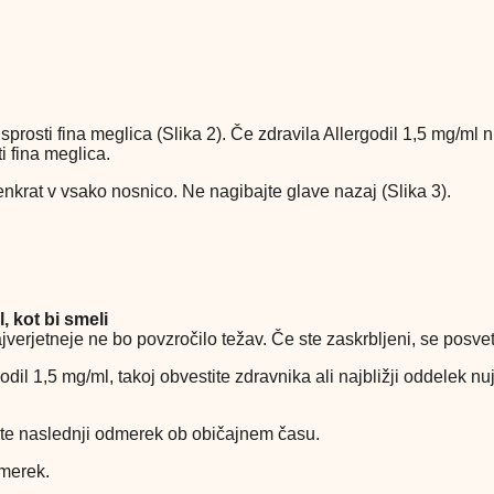
prosti fina meglica (Slika 2). Če zdravila Allergodil 1,5 mg/ml ni
ti fina meglica.
enkrat v vsako nosnico. Ne nagibajte glave nazaj (Slika 3).
, kot bi smeli
ajverjetneje ne bo povzročilo težav. Če ste zaskrbljeni, se posve
godil 1,5 mg/ml, takoj obvestite zdravnika ali najbližji oddelek 
mite naslednji odmerek ob običajnem času.
dmerek.