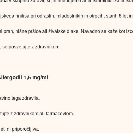
pada v skupino zdravil, ki jih imenujemo antihistaminiki. Antihist
kega rinitisa pri odraslih, mladostnikih in otrocih, starih 6 let i
cvetni prah, hišne pršice ali živalske dlake. Navadno se kaže kot 
.
, se posvetujte
z
zdravnikom.
Allergodil 1,5 mg/ml
tavino tega zdravila.
tujte z zdravnikom ali farmacevtom.
t, ni priporočljiva.