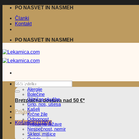
Skoči
PO NASVET IN NASMEH
na
Članki
vsebino
Kontakt
PO NASVET IN NASMEH
Išči:
Zdravila brez recepta
Alergije
Bolečine
Glivične okužbe
Brezplačna dostava nad 50 €*
Grlo, nos, ušesa
Kašelj
Prijava
Krčne žile
Odpornost
Košarica /
0,00
€
Prebavne težave
Nespečnost, nemir
Sklepi, mišice