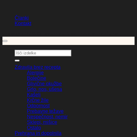
Članki
Kontakt
Copyright 2026 ©
Lekarnica. Vse pravice pridržane.
Išči:
Zdravila brez recepta
Alergije
Bolečine
Glivične okužbe
Grlo, nos, ušesa
Kašelj
Krčne žile
Odpornost
Prebavne težave
Nespečnost, nemir
Sklepi, mišice
Ostalo
Prehrana in dopolnila