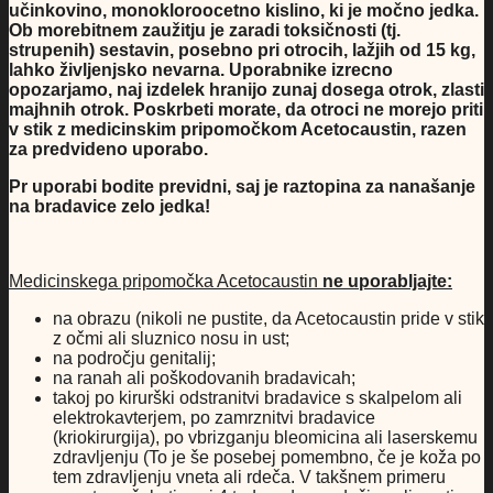
učinkovino, monokloroocetno kislino, ki je močno jedka.
Ob morebitnem zaužitju je zaradi toksičnosti (tj.
strupenih) sestavin, posebno pri otrocih, lažjih od 15 kg,
lahko življenjsko nevarna. Uporabnike izrecno
opozarjamo, naj izdelek hranijo zunaj dosega otrok, zlasti
majhnih otrok. Poskrbeti morate, da otroci ne morejo priti
v stik z medicinskim pripomočkom Acetocaustin, razen
za predvideno uporabo.
Pr uporabi bodite previdni, saj je raztopina za nanašanje
na bradavice zelo jedka!
Medicinskega pripomočka Acetocaustin
ne uporabljajte:
na obrazu (nikoli ne pustite, da Acetocaustin pride v stik
z očmi ali sluznico nosu in ust;
na področju genitalij;
na ranah ali poškodovanih bradavicah;
takoj po kirurški odstranitvi bradavice s skalpelom ali
elektrokavterjem, po zamrznitvi bradavice
(kriokirurgija), po vbrizganju bleomicina ali laserskemu
zdravljenju (To je še posebej pomembno, če je koža po
tem zdravljenju vneta ali rdeča. V takšnem primeru