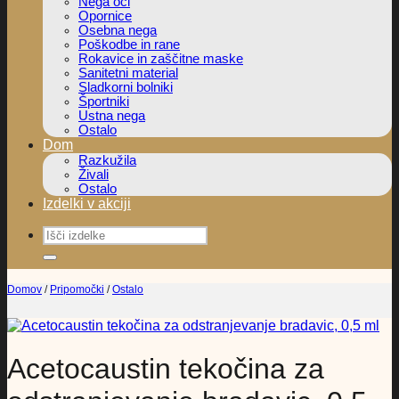
Nega oči
Opornice
Osebna nega
Poškodbe in rane
Rokavice in zaščitne maske
Sanitetni material
Sladkorni bolniki
Športniki
Ustna nega
Ostalo
Dom
Razkužila
Živali
Ostalo
Izdelki v akciji
Išči:
Domov
/
Pripomočki
/
Ostalo
Acetocaustin tekočina za