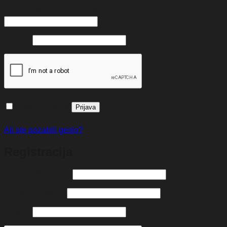
Zahtevano
Uporabniško ime ali e-poštni naslov
*
Zahtevano
Geslo
*
Zapomni si me
Prijava
Ali ste pozabili geslo?
Registracija
Zahtevano
Uporabniško ime
*
Zahtevano
E-poštni naslov
*
Zahtevano
Geslo
*