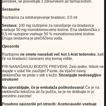
prešibek, se posvetujte z zdravnikom ali farmacevtom.
Sestavine
Raztopina za odstranjevanje bradavic, 0,5 ml
Sestava:
100 mg raztopine za nanašanje na bradavice
vsebuje 50 mg monokloroocetne kisline. Ena steklenička z
0,5 ml raztopine vsebuje 50 % monokloroocetne kisline.
Druga sestavina je prečiščena voda.
Opozorila
Raztopine
ne smete nanašati več kot 1-krat tedensko
, tudi
če na bradavici naneseni sloj komaj vidite.
PRI NANAŠANJU BODITE PREVIDNI. Zelo jedko. Nikoli ne
dajajte v usta! Ne zaužijte! Pazite, da vijačni navoj
stekleničke ne pride v stik s kožo.
Shranjujte nedosegljivo
otrokom!
Na uporabljajte, če je embalaža poškodovana!
Če je na
steklenički tekočina ali če pušča, se je ne dotikajte in jo
previdno zavrzite!
Posebno opozorilo pri otrocih: Acetocaustin vsebuje