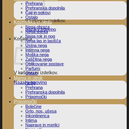
Prehrana
Prehranska dopolnila
Čaji in sokovi
Ostalo
V košarici ni izdelkov.
Kozmetika in nega
Nega obraza
Nazaj v trgovino
Nega telesa
Nega rok in nog
Košarica
Nega las in lasišča
Ustna nega
Intimna nega
Moška nega
Zaščitna nega
Oblikovanje postave
Parfumi
V košarici ni izdelkov.
Ostalo
Mama in otrok
Nazaj v trgovino
Nega
Prehrana
Prehranska dopolnila
Pripomočki
Pripomočki
Bolečine
Grlo, nos, ušesa
Inkontinenca
Intima
Naprave in merilci