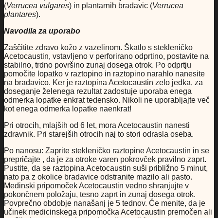
(
Verrucea vulgares
) in plantarnih bradavic (
Verrucea
plantares
).
Navodila za uporabo
Zaščitite zdravo kožo z vazelinom. Škatlo s stekleničko
Acetocaustin, vstavljeno v perforirano odprtino, postavite na
stabilno, trdno površino zunaj dosega otrok. Po odprtju
pomočite lopatko v raztopino in raztopino narahlo nanesite
na bradavico. Ker je raztopina Acetocaustin zelo jedka, za
doseganje želenega rezultat zadostuje uporaba enega
odmerka lopatke enkrat tedensko. Nikoli ne uporabljajte več
kot enega odmerka lopatke naenkrat!
Pri otrocih, mlajših od 6 let, mora Acetocaustin nanesti
zdravnik. Pri starejših otrocih naj to stori odrasla oseba.
Po nanosu: Zaprite stekleničko raztopine Acetocaustin in se
prepričajte , da je za otroke varen pokrovček pravilno zaprt.
Pustite, da se raztopina Acetocaustin suši približno 5 minut,
nato pa z okolice bradavice odstranite mazilo ali pasto.
Medinski pripomoček Acetocaustin vedno shranjujte v
pokončnem položaju, tesno zaprt in zunaj dosega otrok.
Povprečno obdobje nanašanj je 5 tednov. Če menite, da je
učinek medicinskega pripomočka Acetocaustin premočen ali