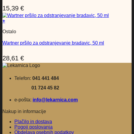
15,39
€
+
Ostalo
Wartner pršilo za odstranjevanje bradavic, 50 ml
28,61
€
Telefon:
041 441 484
01 724 45 82
e-pošta:
info@lekarnica.com
Nakup in informacije
Plačilo in dostava
Pogoji poslovanja
Obdelava osebnih podatkov