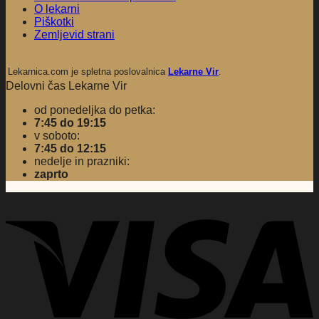
O lekarni
Piškotki
Zemljevid strani
Lekarnica.com je spletna poslovalnica
Lekarne Vir
.
Delovni čas Lekarne Vir
od ponedeljka do petka:
7:45 do 19:15
v soboto:
7:45 do 12:15
nedelje in prazniki:
zaprto
V