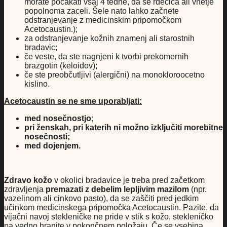
morate počakati vsaj 4 tedne, da se rdečica ali vnetje
popolnoma zaceli. Šele nato lahko začnete
odstranjevanje z medicinskim pripomočkom
Acetocaustin.);
za odstranjevanje kožnih znamenj ali starostnih
bradavic;
če veste, da ste nagnjeni k tvorbi prekomernih
brazgotin (keloidov);
če ste preobčutljivi (alergični) na monokloroocetno
kislino.
Acetocaustin se ne sme uporabljati:
med nosečnostjo;
pri ženskah, pri katerih ni možno izključiti morebitne
nosečnosti;
med dojenjem.
Zdravo kožo
v okolici bradavice je treba pred začetkom
zdravljenja
premazati z debelim lepljivim mazilom
(npr.
vazelinom ali cinkovo pasto), da se zaščiti pred jedkim
učinkom medicinskega pripomočka Acetocaustin. Pazite, da
vijačni navoj stekleničke ne pride v stik s kožo, stekleničko
pa vedno hranite v pokončnem položaju. Če se vsebina