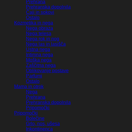
Prehrana
Prehranska dopolnila
Čaji in sokovi
Ostalo
Kozmetika in nega
Nega obraza
Nega telesa
Nega rok in nog
Nega las in lasišča
Ustna nega
Intimna nega
Moška nega
Zaščitna nega
Oblikovanje postave
Parfumi
Ostalo
Mama in otrok
Nega
Prehrana
Prehranska dopolnila
Pripomočki
Pripomočki
Bolečine
Grlo, nos, ušesa
Inkontinenca