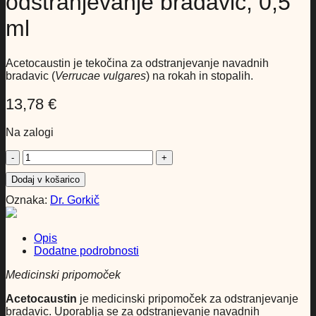
odstranjevanje bradavic, 0,5
ml
Acetocaustin je tekočina za odstranjevanje navadnih
bradavic (
Verrucae vulgares
) na rokah in stopalih.
13,78
€
Na zalogi
Acetocaustin
tekočina
Dodaj v košarico
za
odstranjevanje
Oznaka:
Dr. Gorkič
bradavic,
0,5
ml
Opis
količina
Dodatne podrobnosti
Medicinski pripomoček
Acetocaustin
je medicinski pripomoček za odstranjevanje
bradavic. Uporablja se za odstranjevanje navadnih