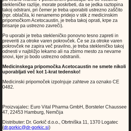
stekleničke razlije, morate poskrbeti, da se jedka raztopina
takoj odstrani, pri čemer je treba uporabiti ustrezno zaščito
(npr. oblačila, ki nenamerno pridejo v stik z medicinskim
pripomočkom Acetocaustin, je treba takoj oprati, krpe za
brisanje pa ustrezno zavreči).
Po uporabi je treba stekleničko ponovno tesno zapreti in
preveriti za otroke varen pokrovček. Če se za otroke varen
pokrovček ne zapira več pravilno, je treba stekleničko takoj
odnesti v najbližjo lekarno ali na zbirno mesto za nevarne
snovi, kjer jo bodo ustrezno odstranili.
Medicinskega pripomočka Acetocaustin ne smete nikoli
uporabljati več kot 1-krat tedensko!
Medicinski pripomoček izpolnjuje zahteve za oznako CE
0482.
Proizvajalec: Euro Vital Pharma GmbH, Borsteler Chaussee
47, 22453 Hamburg, Nemčija
Distributer: Dr. Gorkič d.o.o., Obrtniška 11, 1370 Logatec
(
dr.gorkic@dr-gorkic.si
)