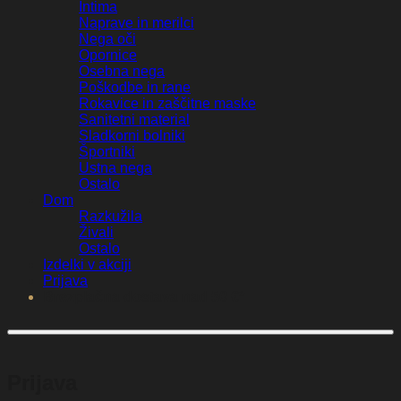
Intima
Naprave in merilci
Nega oči
Opornice
Osebna nega
Poškodbe in rane
Rokavice in zaščitne maske
Sanitetni material
Sladkorni bolniki
Športniki
Ustna nega
Ostalo
Dom
Razkužila
Živali
Ostalo
Izdelki v akciji
Prijava
Brezplačna dostava nad 50 €*
Prijava