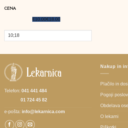
CENA
€10.00
€18.00
Nakup in in
Plačilo in do
Telefon:
041 441 484
Pogoji poslo
01 724 45 82
Obdelava ose
e-pošta:
info@lekarnica.com
O lekarni
Piškotki