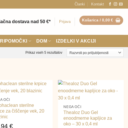
Članki
Kontakt
Košarica /
0,00
€
ačna dostava nad 50 €*
Prijava
RIPOMOČKI
DOM
IZDELKI V AKCIJI
Razvrščeno
Prikaz vseh 5 rezultatov
po
priljubljenosti
+
A OČI
phaclean sterilne
NEGA OČI
ice za čiščenje vek, 20
Thealoz Duo Gel
zinic
enoodmerne kapljice za
oko – 30 x 0,4 ml
,94
€