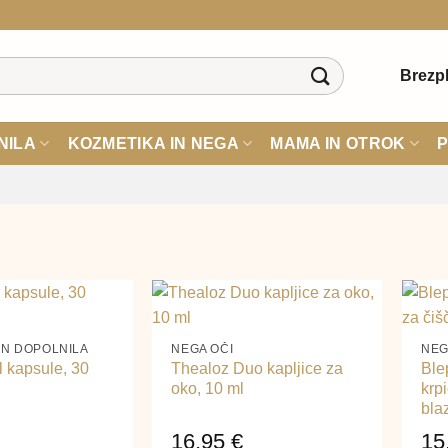
Brezpl
NILA
KOZMETIKA IN NEGA
MAMA IN OTROK
P
+
+
IN DOPOLNILA
NEGA OČI
NEG
l kapsule, 30
Thealoz Duo kapljice za
Ble
oko, 10 ml
krp
bla
16,95
€
15