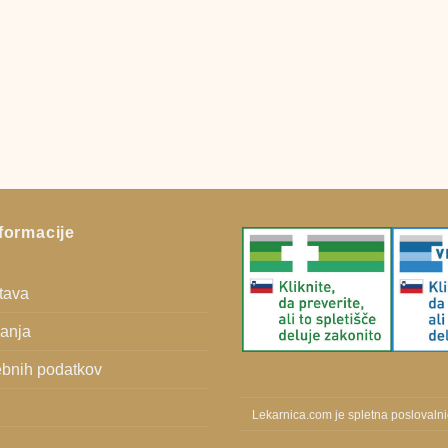
formacije
stava
vanja
bnih podatkov
Lekarnica.com je spletna poslovaln