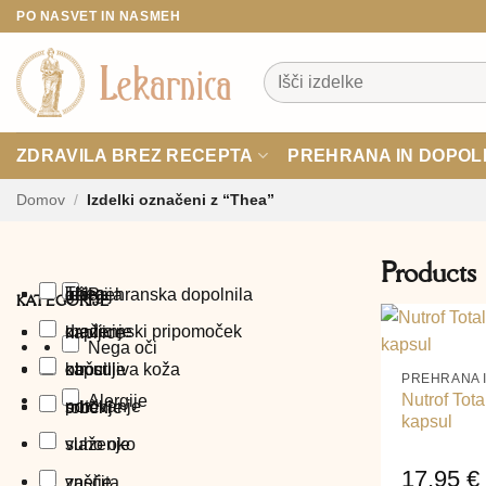
Skoči
PO NASVET IN NASMEH
na
vsebino
Išči:
ZDRAVILA BREZ RECEPTA
PREHRANA IN DOPOL
Domov
/
Izdelki označeni z “Thea”
Products
Thea
oči
leče
alergija
Prehranska dopolnila
gel
KATEGORIJE
medicinski pripomoček
draženje
kapljice
+
Nega oči
otroci
občutljiva koža
kapsule
PREHRANA 
Nutrof Tota
Alergije
potovanje
srbenje
robčki
kapsul
vlaženje
suho oko
17,95
€
zaščita
vnetje