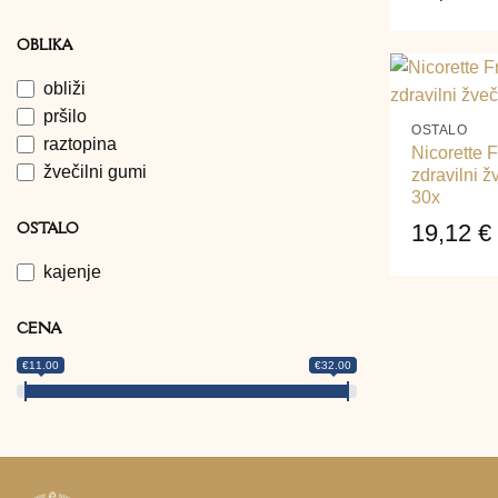
OBLIKA
obliži
+
pršilo
OSTALO
raztopina
Nicorette F
žvečilni gumi
zdravilni žv
30x
OSTALO
19,12
€
kajenje
CENA
€11.00
€32.00