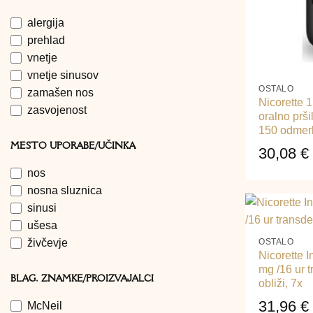
alergija
prehlad
vnetje
+
vnetje sinusov
OSTALO
zamašen nos
Nicorette 
zasvojenost
oralno prši
150 odmer
MESTO UPORABE/UČINKA
30,08
€
nos
nosna sluznica
sinusi
+
ušesa
živčevje
OSTALO
Nicorette I
mg /16 ur 
BLAG. ZNAMKE/PROIZVAJALCI
obliži, 7x
31,96
€
McNeil