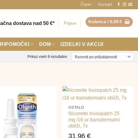
Članki
Kontakt
Košarica /
0,00
€
ačna dostava nad 50 €*
Prijava
RIPOMOČKI
DOM
IZDELKI V AKCIJI
Razvrščeno
Prikaz vseh 9 rezultatov
po
priljubljenosti
+
OSTALO
Nicorette Invisipatch 25
mg /16 ur transdermalni
obliži, 7x
31,96
€