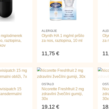
+
+
ALERGIJE
ALE
1 mg/odmerek
Olynth HA 1 mg/ml pršilo
Oly
lo, raztopina,
za nos, raztopina, 10 ml
za 
kov
11,75
€
11
+
+
OSTALO
OST
nvisipatch 15
Nicorette Freshfruit 2 mg
Nic
transdermalni
zdravilni žvečilni gumiji,
zdra
30x
30x
19,12
€
18