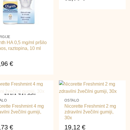
RGIJE
nth HA 0,5 mg/ml pršilo
nos, raztopina, 10 ml
,96
€
+
NI NA ZALOGI
ALO
OSTALO
orette Freshmint 4 mg
Nicorette Freshmint 2 mg
vilni žvečilni gumiji,
zdravilni žvečilni gumiji,
30x
,73
€
19,12
€