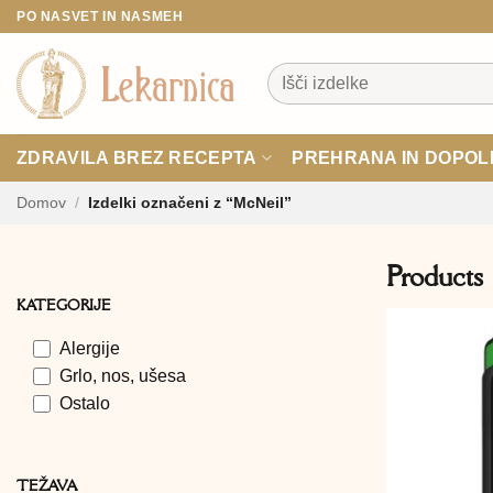
Skoči
PO NASVET IN NASMEH
na
vsebino
Išči:
ZDRAVILA BREZ RECEPTA
PREHRANA IN DOPOL
Domov
/
Izdelki označeni z “McNeil”
Products
KATEGORIJE
Alergije
Grlo, nos, ušesa
Ostalo
TEŽAVA