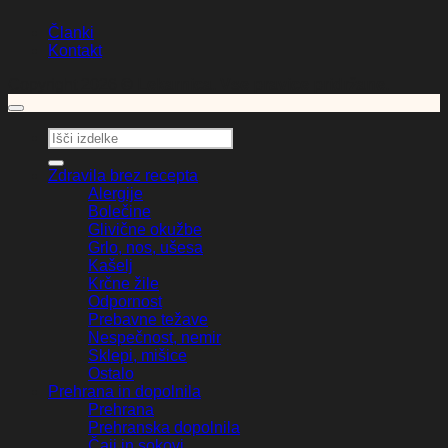
Članki
Kontakt
Copyright 2026 ©
Lekarnica. Vse pravice pridržane.
Išči:
Zdravila brez recepta
Alergije
Bolečine
Glivične okužbe
Grlo, nos, ušesa
Kašelj
Krčne žile
Odpornost
Prebavne težave
Nespečnost, nemir
Sklepi, mišice
Ostalo
Prehrana in dopolnila
Prehrana
Prehranska dopolnila
Čaji in sokovi