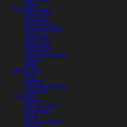
Ostalo
Kozmetika in nega
Nega obraza
Nega telesa
Nega rok in nog
Nega las in lasišča
Ustna nega
Intimna nega
Moška nega
Zaščitna nega
Oblikovanje postave
Parfumi
Ostalo
Mama in otrok
Nega
Prehrana
Prehranska dopolnila
Pripomočki
Pripomočki
Bolečine
Grlo, nos, ušesa
Inkontinenca
Intima
Naprave in merilci
Nega oči