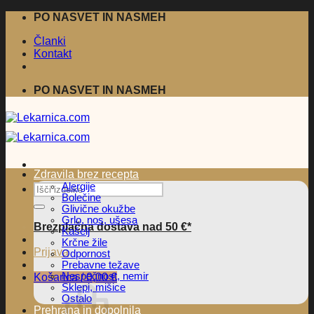
Skoči
PO NASVET IN NASMEH
na
Članki
vsebino
Kontakt
PO NASVET IN NASMEH
Zdravila brez recepta
Alergije
Išči:
Bolečine
Glivične okužbe
Grlo, nos, ušesa
Brezplačna dostava nad 50 €*
Kašelj
Krčne žile
Prijava
Odpornost
Prebavne težave
Nespečnost, nemir
Košarica /
0,00
€
Sklepi, mišice
Ostalo
Prehrana in dopolnila