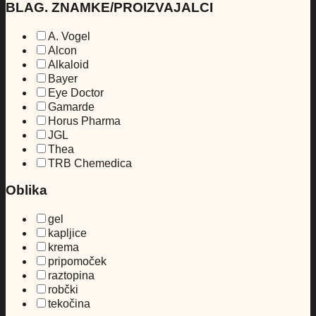
BLAG. ZNAMKE/PROIZVAJALCI
A. Vogel
Alcon
Alkaloid
Bayer
Eye Doctor
Gamarde
Horus Pharma
JGL
Thea
TRB Chemedica
Oblika
gel
kapljice
krema
pripomoček
raztopina
robčki
tekočina