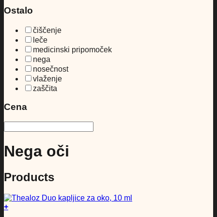
Ostalo
čiščenje
leče
medicinski pripomoček
nega
nosečnost
vlaženje
zaščita
Cena
Nega oči
Products
+