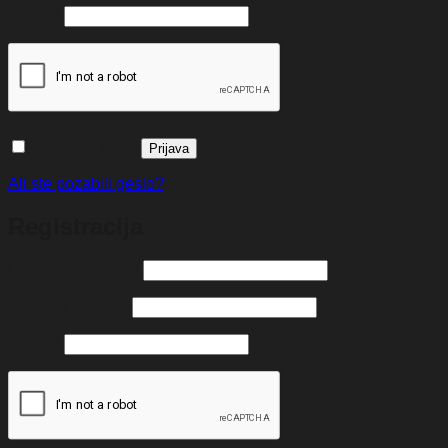
Zahtevano
Geslo
*
Zapomni si me
Prijava
Ali ste pozabili geslo?
Registracija
Zahtevano
Uporabniško ime
*
Zahtevano
E-poštni naslov
*
Zahtevano
Geslo
*