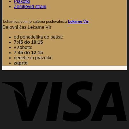
Piškotki
Zemljevid strani
Lekarnica.com je spletna poslovalnica
Lekarne Vir
.
Delovni čas Lekarne Vir
od ponedeljka do petka:
7:45 do 19:15
v soboto:
7:45 do 12:15
nedelje in prazniki:
zaprto
V