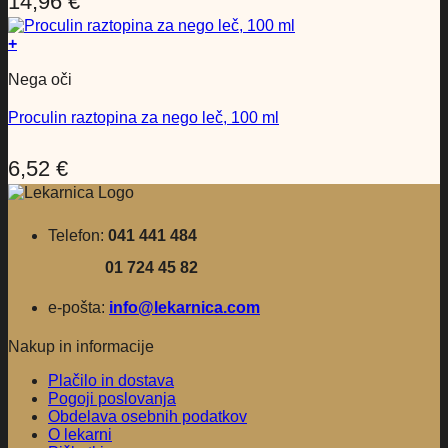
14,96
€
+
Nega oči
Proculin raztopina za nego leč, 100 ml
6,52
€
Telefon:
041 441 484
01 724 45 82
e-pošta:
info@lekarnica.com
Nakup in informacije
Plačilo in dostava
Pogoji poslovanja
Obdelava osebnih podatkov
O lekarni