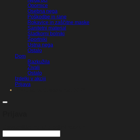
Opornice
Osebna nega
Poškodbe in rane
Rokavice in zaščitne maske
Sanitetni material
Sladkorni bolniki
Športniki
Ustna nega
Ostalo
Dom
Razkužila
Živali
Ostalo
Izdelki v akciji
Prijava
Brezplačna dostava nad 50 €*
Prijava
Zahtevano
Uporabniško ime ali e-poštni naslov
*