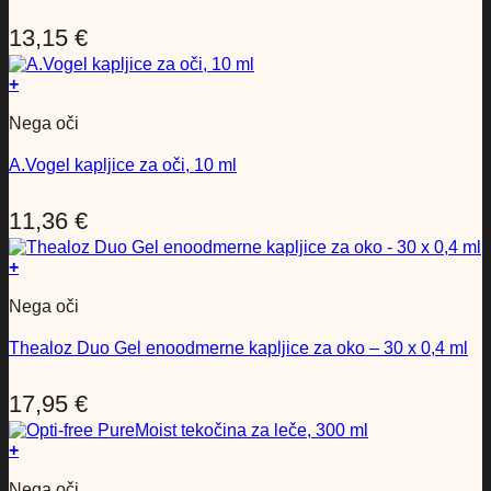
13,15
€
+
Nega oči
A.Vogel kapljice za oči, 10 ml
11,36
€
+
Nega oči
Thealoz Duo Gel enoodmerne kapljice za oko – 30 x 0,4 ml
17,95
€
+
Nega oči