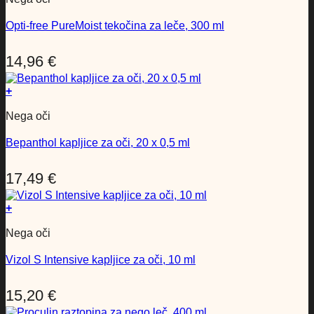
Opti-free PureMoist tekočina za leče, 300 ml
14,96
€
+
Nega oči
Bepanthol kapljice za oči, 20 x 0,5 ml
17,49
€
+
Nega oči
Vizol S Intensive kapljice za oči, 10 ml
15,20
€