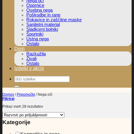
Nega oči
Opornice
Osebna nega
Poškodbe in rane
Rokavice in zaščitne maske
Sanitetni material
Sladkorni bolniki
Športniki
Ustna nega
Ostalo
Dom
Razkužila
Živali
Ostalo
Izdelki v akciji
Išči:
Domov
/
Pripomočki
/
Nega oči
Filtriraj
Razvrščeno
Prikaz vseh 28 rezultatov
po
priljubljenosti
Kategorije