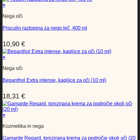
+
Nega oči
Proculin raztopina za nego leč, 400 ml
10,90
€
+
Nega oči
Bepanthol Extra intense, kapljice za oči (10 ml)
18,31
€
+
Kozmetika in nega
Gamarde Regard, tonizirana krema za področje okoli oči (20