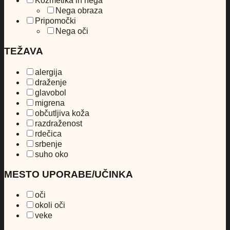
Kozmetika in nega
Nega obraza
Pripomočki
Nega oči
TEŽAVA
alergija
draženje
glavobol
migrena
občutljiva koža
razdraženost
rdečica
srbenje
suho oko
MESTO UPORABE/UČINKA
oči
okoli oči
veke