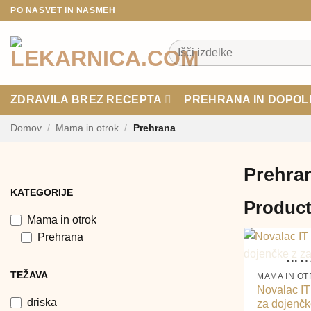
Skoči
PO NASVET IN NASMEH
na
vsebino
Išči:
ZDRAVILA BREZ RECEPTA
PREHRANA IN DOPOL
Domov
/
Mama in otrok
/
Prehrana
Prehra
KATEGORIJE
Produc
Mama in otrok
Prehrana
+
NI N
TEŽAVA
MAMA IN O
Novalac IT
driska
za dojenčk