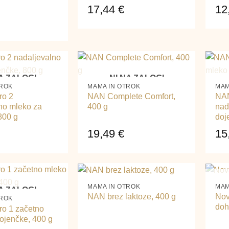
17,44
€
12
+
+
A ZALOGI
NI NA ZALOGI
TROK
MAMA IN OTROK
MAM
ro 2
NAN Complete Comfort,
NAN
no mleko za
400 g
nad
800 g
doj
19,49
€
15
+
+
MAMA IN OTROK
MAM
A ZALOGI
NAN brez laktoze, 400 g
Nov
TROK
doh
ro 1 začetno
ojenčke, 400 g