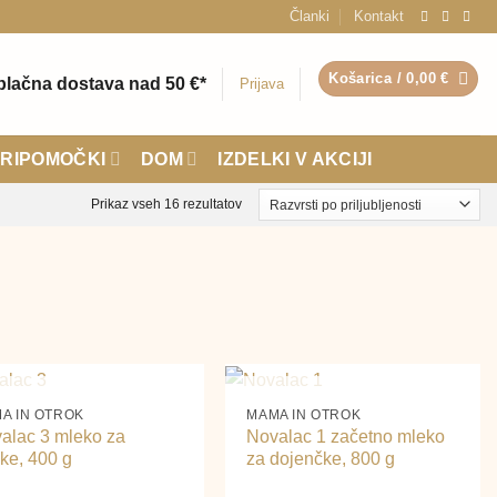
Članki
Kontakt
Košarica /
0,00
€
plačna dostava nad 50 €*
Prijava
RIPOMOČKI
DOM
IZDELKI V AKCIJI
Razvrščeno
Prikaz vseh 16 rezultatov
po
priljubljenosti
+
NI NA ZALOGI
NI NA ZALOGI
A IN OTROK
MAMA IN OTROK
alac 3 mleko za
Novalac 1 začetno mleko
oke, 400 g
za dojenčke, 800 g