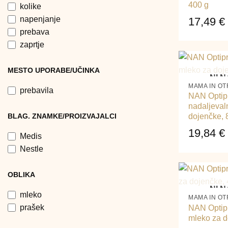
400 g
kolike
napenjanje
17,49
€
prebava
zaprtje
+
MESTO UPORABE/UČINKA
NI N
MAMA IN O
prebavila
NAN Optip
nadaljeval
BLAG. ZNAMKE/PROIZVAJALCI
dojenčke, 
19,84
€
Medis
Nestle
OBLIKA
+
NI N
mleko
MAMA IN O
prašek
NAN Optip
mleko za d