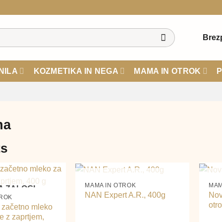
Brez
NILA
KOZMETIKA IN NEGA
MAMA IN OTROK
P
na
ts
+
+
NI NA ZALOGI
MAMA IN OTROK
MAM
A ZALOGI
NAN Expert A.R., 400g
Nov
TROK
otr
 začetno mleko
e z zaprtjem,