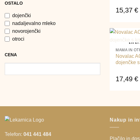
OSTALO
15,37
€
dojenčki
nadaljevalno mleko
novorojenčki
+
otroci
NI N
MAMA IN O
CENA
Novalac A
dojenčke s
17,49
€
Nakup in in
Telefon:
041 441 484
Plačilo in do