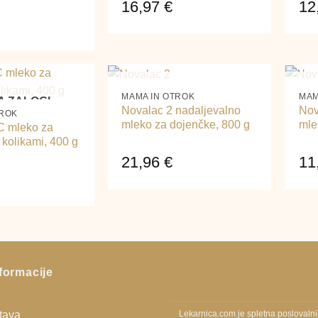
16,97
€
12
+
+
NI NA ZALOGI
MAMA IN OTROK
MAM
A ZALOGI
Novalac 2 nadaljevalno
Nov
TROK
mleko za dojenčke, 800 g
mle
C mleko za
 kolikami, 400 g
21,96
€
11
formacije
stava
Lekarnica.com je spletna poslovaln