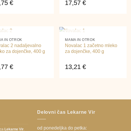
,75
€
17,57
€
+
NI NA ZALOGI
NI NA ZALOGI
A IN OTROK
MAMA IN OTROK
alac 2 nadaljevalno
Novalac 1 začetno mleko
ko za dojenčke, 400 g
za dojenčke, 400 g
,77
€
13,21
€
Delovni čas Lekarne Vir
od ponedeljka do petka:
ica
Lekarne Vir
.