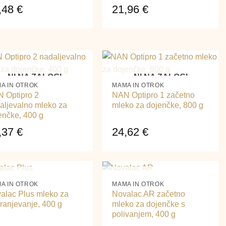
,48
€
21,96
€
+
NI NA ZALOGI
NI NA ZALOGI
A IN OTROK
MAMA IN OTROK
 Optipro 2
NAN Optipro 1 začetno
aljevalno mleko za
mleko za dojenčke, 800 g
enčke, 400 g
,37
€
24,62
€
+
NI NA ZALOGI
NI NA ZALOGI
A IN OTROK
MAMA IN OTROK
alac Plus mleko za
Novalac AR začetno
ranjevanje, 400 g
mleko za dojenčke s
polivanjem, 400 g