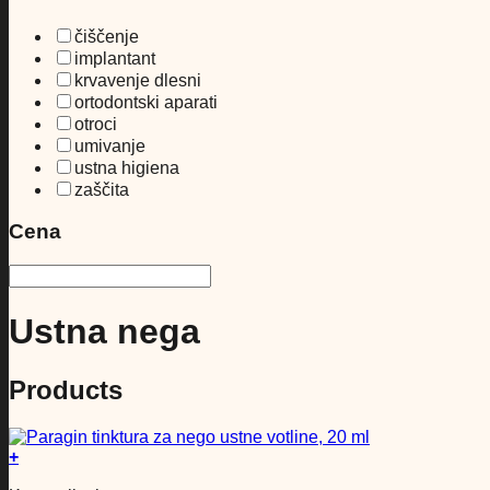
čiščenje
implantant
krvavenje dlesni
ortodontski aparati
otroci
umivanje
ustna higiena
zaščita
Cena
Ustna nega
Products
+