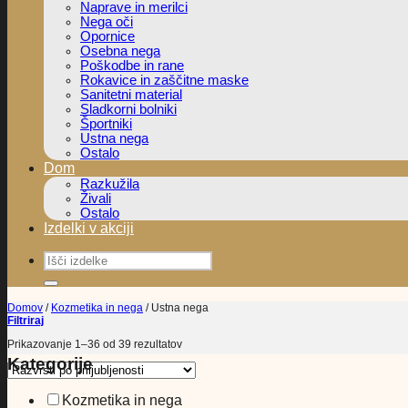
Naprave in merilci
Nega oči
Opornice
Osebna nega
Poškodbe in rane
Rokavice in zaščitne maske
Sanitetni material
Sladkorni bolniki
Športniki
Ustna nega
Ostalo
Dom
Razkužila
Živali
Ostalo
Izdelki v akciji
Išči:
Domov
/
Kozmetika in nega
/
Ustna nega
Filtriraj
Razvrščeno
Prikazovanje 1–36 od 39 rezultatov
po
Kategorije
priljubljenosti
Kozmetika in nega