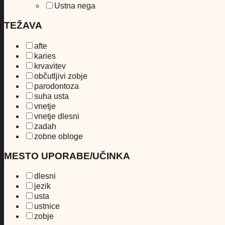
Ustna nega
TEŽAVA
afte
karies
krvavitev
občutljivi zobje
parodontoza
suha usta
vnetje
vnetje dlesni
zadah
zobne obloge
MESTO UPORABE/UČINKA
dlesni
jezik
usta
ustnice
zobje