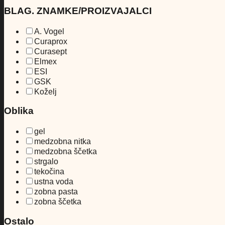
BLAG. ZNAMKE/PROIZVAJALCI
A. Vogel
Curaprox
Curasept
Elmex
ESI
GSK
Koželj
Oblika
gel
medzobna nitka
medzobna ščetka
strgalo
tekočina
ustna voda
zobna pasta
zobna ščetka
Ostalo