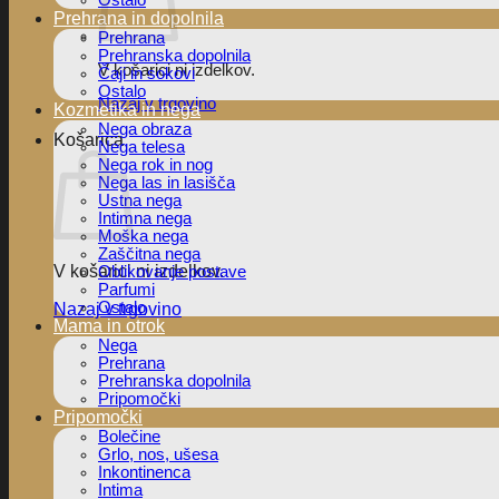
Ostalo
Prehrana in dopolnila
Prehrana
Prehranska dopolnila
V košarici ni izdelkov.
Čaji in sokovi
Ostalo
Nazaj v trgovino
Kozmetika in nega
Nega obraza
Košarica
Nega telesa
Nega rok in nog
Nega las in lasišča
Ustna nega
Intimna nega
Moška nega
Zaščitna nega
V košarici ni izdelkov.
Oblikovanje postave
Parfumi
Ostalo
Nazaj v trgovino
Mama in otrok
Nega
Prehrana
Prehranska dopolnila
Pripomočki
Pripomočki
Bolečine
Grlo, nos, ušesa
Inkontinenca
Intima