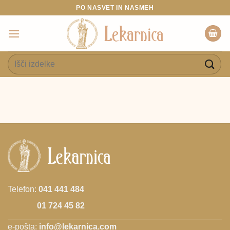
Skoči
PO NASVET IN NASMEH
na
vsebino
Išči:
Telefon:
041 441 484
01 724 45 82
e-pošta:
info@lekarnica.com