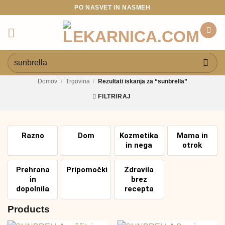
Skoči
PO NASVET IN NASMEH
na
vsebino
Išči:
Domov
/
Trgovina
/
Rezultati iskanja za “sunbrella”
FILTRIRAJ
Razno
Dom
Kozmetika
Mama in
in nega
otrok
Prehrana
Pripomočki
Zdravila
in
brez
dopolnila
recepta
Products