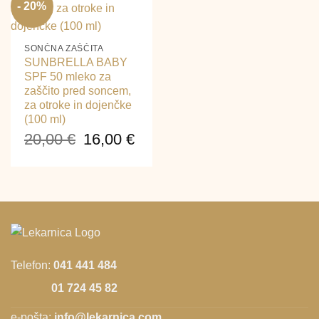
15,00 €.
je
je:
- 20%
bila:
16,0
20,00 €.
SONČNA ZAŠČITA
SUNBRELLA BABY
SPF 50 mleko za
zaščito pred soncem,
za otroke in dojenčke
(100 ml)
20,00
€
16,00
€
Izvirna
Trenutna
cena
cena
je
je:
bila:
16,00 €.
20,00 €.
Telefon:
041 441 484
01 724 45 82
e-pošta:
info@lekarnica.com