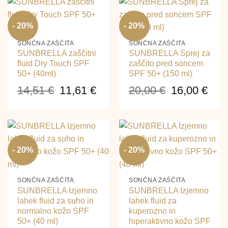
- 20%
- 20%
SONČNA ZAŠČITA
SONČNA ZAŠČITA
SUNBRELLA zaščitni
SUNBRELLA Sprej za
fluid Dry Touch SPF
zaščito pred soncem
50+ (40ml)
SPF 50+ (150 ml)
14,51
€
11,61
€
20,00
€
16,00
€
Izvirna
Trenutna
Izvirna
Tre
cena
cena
cena
cen
je
je:
je
je:
- 20%
- 20%
bila:
11,61 €.
bila:
16,0
14,51 €.
20,00 €.
SONČNA ZAŠČITA
SONČNA ZAŠČITA
SUNBRELLA Izjemno
SUNBRELLA Izjemno
lahek fluid za suho in
lahek fluid za
normalno kožo SPF
kuperozno in
50+ (40 ml)
hiperaktivno kožo SPF