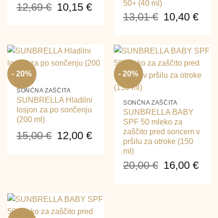
50+ (40 ml)
12,69
€
10,15
€
13,01
€
10,40
€
Izvirna
Trenutna
Izvirna
Tre
cena
cena
cena
cen
je
je:
je
je:
- 20%
- 20%
bila:
10,15 €.
bila:
10,4
12,69 €.
SONČNA ZAŠČITA
13,01 €.
SUNBRELLA Hladilni
SONČNA ZAŠČITA
losjon za po sončenju
SUNBRELLA BABY
(200 ml)
SPF 50 mleko za
zaščito pred soncem v
15,00
€
12,00
€
pršilu za otroke (150
ml)
Izvirna
Trenutna
20,00
€
16,00
€
cena
cena
je
je:
Izvirna
Tre
bila:
12,00 €.
cena
cen